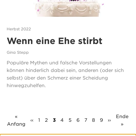
Herbst 2022
Wenn eine Ehe stirbt
Gina Stepp
Populäre Mythen und falsche Vorstellungen
können hinderlich dabei sein, anderen (oder sich
selbst) über den Schmerz einer Scheidung
hinwegzuhelfen.
Seitennummerierung
Erste
«
Letzte
Ende
Vorherige
‹‹
Seite
1
Seite
2
Aktuelle
3
Seite
4
Seite
5
Seite
6
Seite
7
Seite
8
Seite
9
Nächste
››
Anfang
Seite
Seite
»
Seite
Seite
Seite