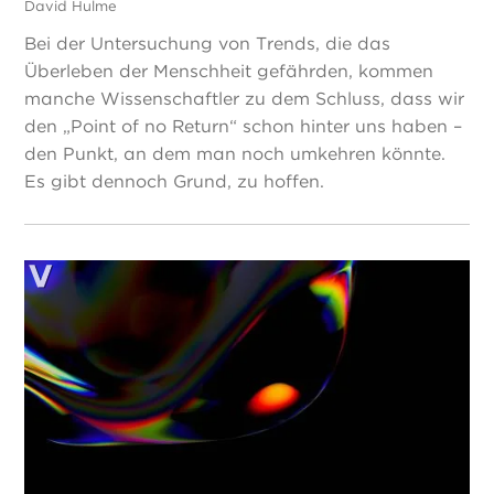
David Hulme
Bei der Untersuchung von Trends, die das
Überleben der Menschheit gefährden, kommen
manche Wissenschaftler zu dem Schluss, dass wir
den „Point of no Return“ schon hinter uns haben –
den Punkt, an dem man noch umkehren könnte.
Es gibt dennoch Grund, zu hoffen.