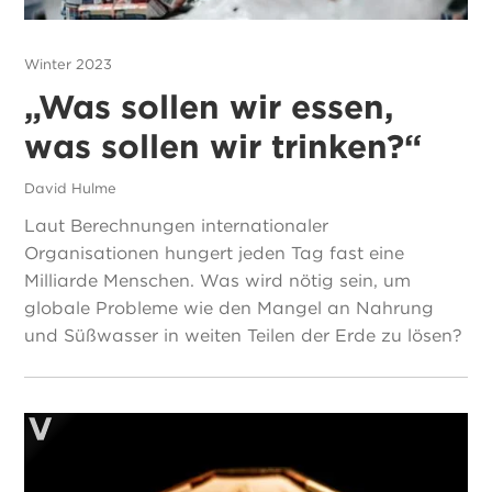
Winter 2023
„Was sollen wir essen,
was sollen wir trinken?“
David Hulme
Laut Berechnungen internationaler
Organisationen hungert jeden Tag fast eine
Milliarde Menschen. Was wird nötig sein, um
globale Probleme wie den Mangel an Nahrung
und Süßwasser in weiten Teilen der Erde zu lösen?