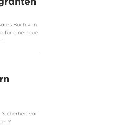
granten
sares Buch von
ie für eine neue
t.
rn
Sicherheit vor
sten?