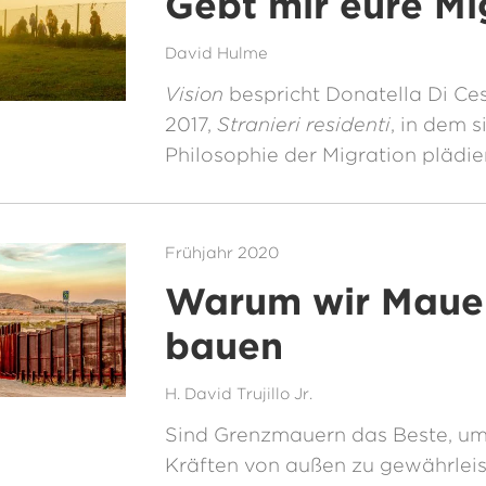
Gebt mir eure Mi
David Hulme
Vision
bespricht Donatella Di Ce
2017,
Stranieri residenti
, in dem s
Philosophie der Migration plädier
Frühjahr 2020
Warum wir Maue
bauen
H. David Trujillo Jr.
Sind Grenzmauern das Beste, um 
Kräften von außen zu gewährlei