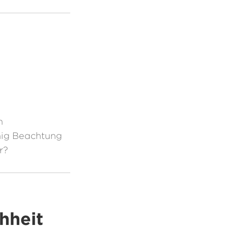
n
nig Beachtung
r?
hheit