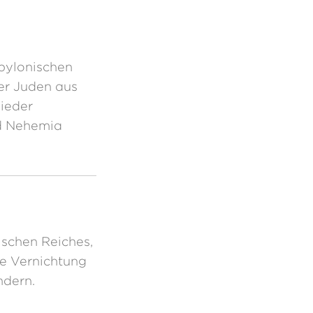
bylonischen
er Juden aus
ieder
d Nehemia
ischen Reiches,
te Vernichtung
ndern.