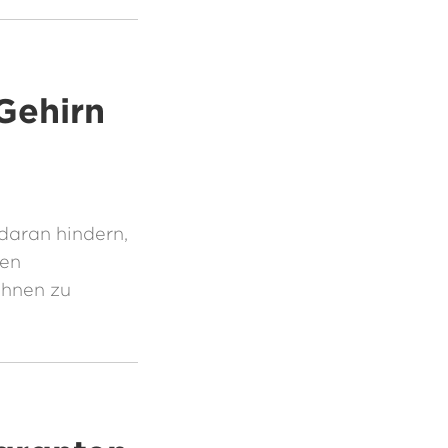
Gehirn
daran hindern,
ben
ihnen zu