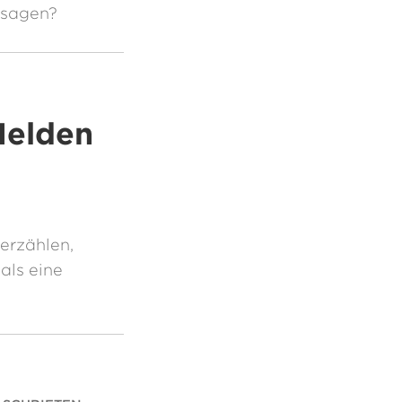
 sagen?
Helden
erzählen,
 als eine