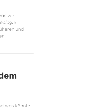
was wir
deologie
rüheren und
hen
 dem
d was könnte