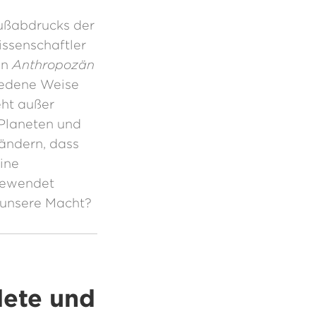
ußabdrucks der
ssenschaftler
in
Anthropozän
iedene Weise
eht außer
Planeten und
rändern, dass
ine
gewendet
 unsere Macht?
ete und