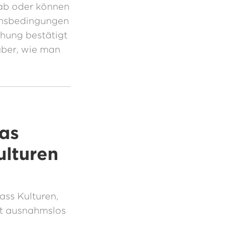
ab oder können
ensbedingungen
chung bestätigt
über, wie man
as
ulturen
ass Kulturen,
st ausnahmslos