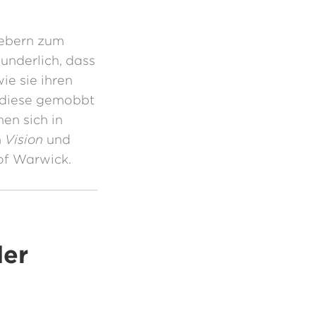
gebern zum
underlich, dass
ie sie ihren
 diese gemobbt
en sich in
n
Vision
und
of Warwick.
der