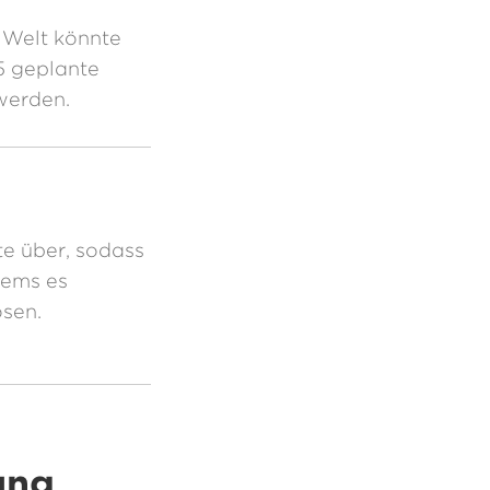
 Welt könnte
5 geplante
 werden.
te über, sodass
lems es
ösen.
ung