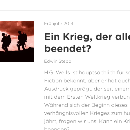
Frühjahr 2014
Ein Krieg, der al
beendet?
Edwin Stepp
H.G. Wells ist hauptsächlich für 
Fiction bekannt, aber er hat auc
Ausdruck geprägt, der seit eine
mit dem Ersten Weltkrieg verbun
Während sich der Beginn dieses
verhängnisvollen Krieges zum hu
jährt, fragen wir uns: Kann ein Kr
beenden?