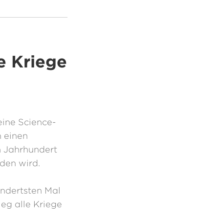
le Kriege
seine Science-
h einen
m Jahrhundert
den wird.
ndertsten Mal
ieg alle Kriege