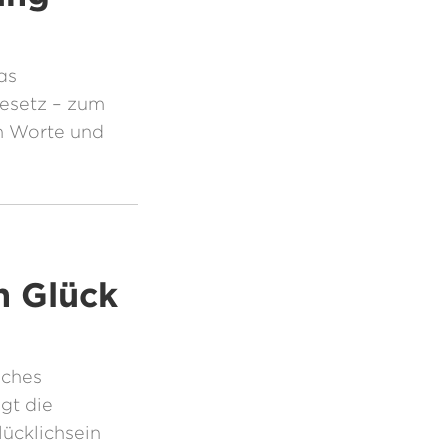
as
esetz – zum
n Worte und
h Glück
iches
gt die
ücklichsein