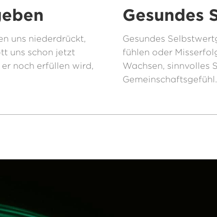
geben
Gesundes S
n uns niederdrückt,
Gesundes Selbstwertge
tt uns schon jetzt
fühlen oder Misserfol
er noch erfüllen wird,
Wachsen, sinnvolles 
Gemeinschaftsgefühl