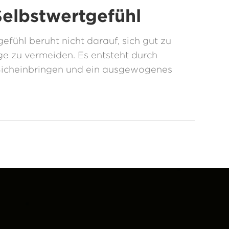
elbstwertgefühl
fühl beruht nicht darauf, sich gut zu
ge zu vermeiden. Es entsteht durch
Sicheinbringen und ein ausgewogenes
.