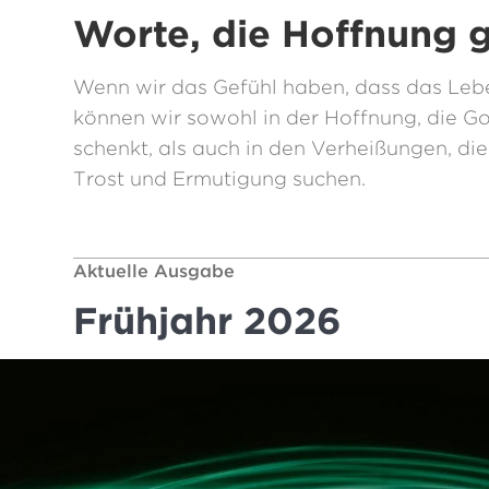
Worte, die Hoffnung 
Wenn wir das Gefühl haben, dass das Lebe
können wir sowohl in der Hoffnung, die Go
schenkt, als auch in den Verheißungen, die 
Trost und Ermutigung suchen.
Aktuelle Ausgabe
Frühjahr 2026