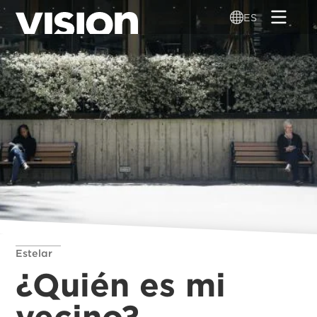
Pasar
ES
al
contenido
principal
Estelar
¿Quién es mi
vecino?