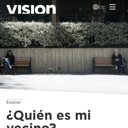
Pasar
ES
al
contenido
principal
Estelar
¿Quién es mi
vecino?