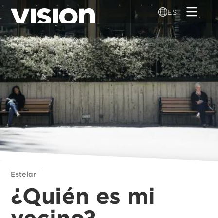
Pasar
ES
al
contenido
principal
Estelar
¿Quién es mi
vecino?