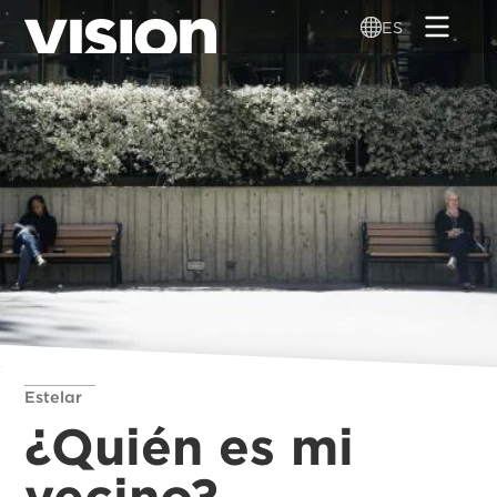
Pasar
ES
al
contenido
principal
Estelar
¿Quién es mi
vecino?