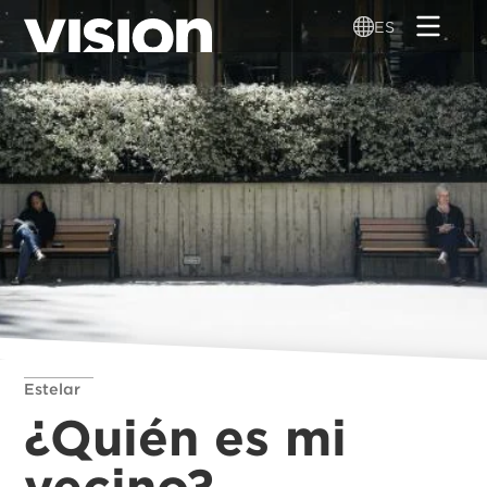
Pasar
ES
al
contenido
principal
Estelar
¿Quién es mi
vecino?