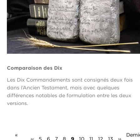
Comparaison des Dix
Les Dix Commandements sont consignés deux fois
dans l’Ancien Testament, mais avec quelques
différences notables de formulation entre les deux
versions.
Pagination
Première
«
Derni
Derni
Page
‹‹
Page
5
Page
6
Page
7
Page
8
Page
9
Page
10
Page
11
Page
12
Page
13
Page
››