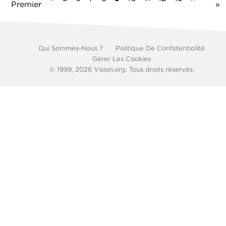
Premier
page
page
»
précédente
courante
suivante
Footer
Qui Sommes-Nous ?
Politique De Confidentialité
Gérer Les Cookies
© 1999, 2026 Vision.org. Tous droits réservés.