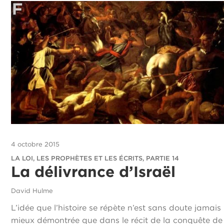
4 octobre 2015
LA LOI, LES PROPHÈTES ET LES ÉCRITS, PARTIE 14
La délivrance d’Israël
David Hulme
L’idée que l’histoire se répète n’est sans doute jamais
mieux démontrée que dans le récit de la conquête de