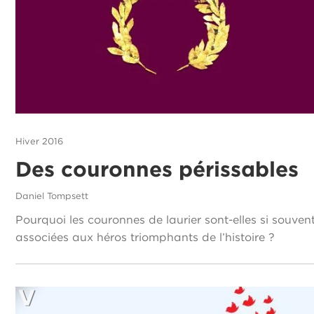
Hiver 2016
Des couronnes périssables
Daniel Tompsett
Pourquoi les couronnes de laurier sont-elles si souven
associées aux héros triomphants de l’histoire ?