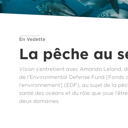
En Vedette
La pêche au s
Vision
s’entretient avec Amanda Leland, di
de l’Environmental Defense Fund [Fonds 
l’environnement] (EDF), au sujet de la pêc
santé des océans et du rôle que joue l’êt
deux domaines.