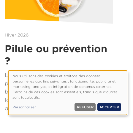
Hiver 2026
Pilule ou prévention
?
Les remèdes naturels et la
Nous utilisons des cookies et traitons des données
Utilisation
personnelles aux fins suivantes : fonctionnalité, publicité et
pharmacologie moderne n’ont pas
des
marketing, analyse, et intégration de contenus externes.
besoin d’être en opposition. L’approche
Certains de ces cookies sont essentiels, tandis que d'autres
données
sont facultatifs.
personnelles
la plus sage en matière de santé puise
et
Personnaliser
REFUSER
ACCEPTER
avec discernement dans les deux.
cookies