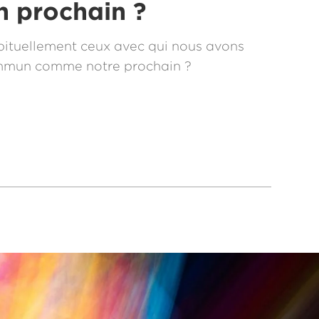
n prochain ?
ituellement ceux avec qui nous avons
mmun comme notre prochain ?