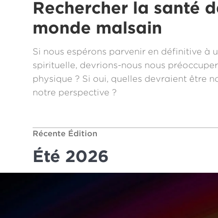
Rechercher la santé 
monde malsain
Si nous espérons parvenir en définitive à 
spirituelle, devrions-nous nous préoccupe
physique ? Si oui, quelles devraient être n
notre perspective ?
Récente Édition
Été 2026