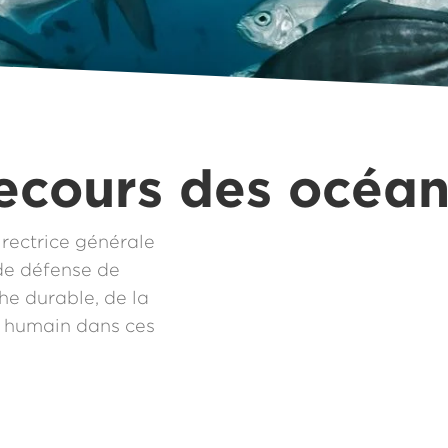
ecours des océan
rectrice générale
de défense de
he durable, de la
re humain dans ces