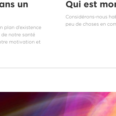
dans un
Qui est mo
Considérons-nous hab
peu de choses en co
un plan d’existence
r de notre santé
otre motivation et