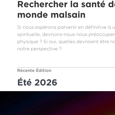
Rechercher la santé 
monde malsain
Si nous espérons parvenir en définitive à 
spirituelle, devrions-nous nous préoccupe
physique ? Si oui, quelles devraient être n
notre perspective ?
Récente Édition
Été 2026