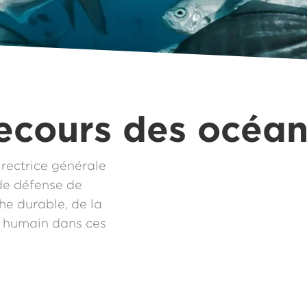
ecours des océan
rectrice générale
de défense de
he durable, de la
re humain dans ces