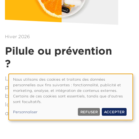
Hiver 2026
Pilule ou prévention
?
Les remèdes naturels et la
Nous utilisons des cookies et traitons des données
Utilisation
personnelles aux fins suivantes : fonctionnalité, publicité et
pharmacologie moderne n’ont pas
des
marketing, analyse, et intégration de contenus externes.
besoin d’être en opposition. L’approche
Certains de ces cookies sont essentiels, tandis que d'autres
données
sont facultatifs.
personnelles
la plus sage en matière de santé puise
et
Personnaliser
REFUSER
ACCEPTER
avec discernement dans les deux.
cookies