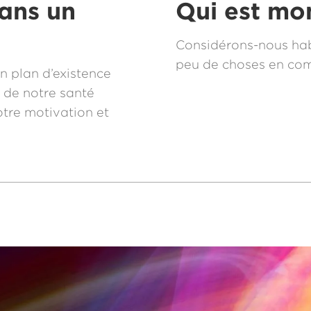
dans un
Qui est mo
Considérons-nous hab
peu de choses en co
un plan d’existence
r de notre santé
otre motivation et