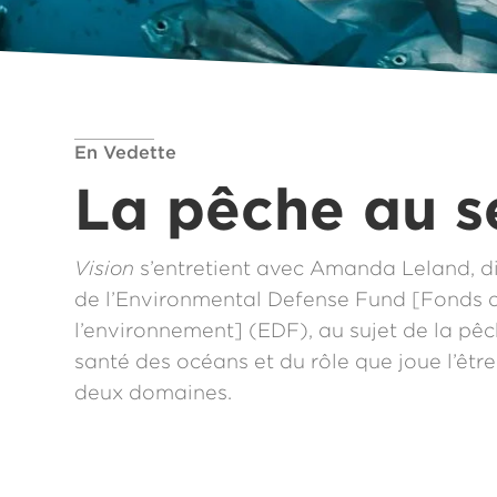
En Vedette
La pêche au s
Vision
s’entretient avec Amanda Leland, di
de l’Environmental Defense Fund [Fonds 
l’environnement] (EDF), au sujet de la pêc
santé des océans et du rôle que joue l’êt
deux domaines.