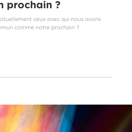
n prochain ?
ituellement ceux avec qui nous avons
mmun comme notre prochain ?