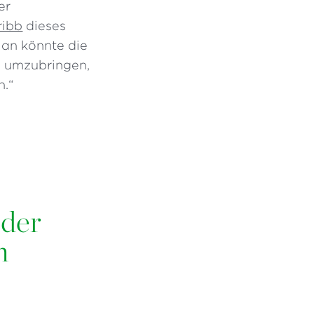
er
ribb
dieses
an könnte die
ch umzubringen,
n.“
 der
n