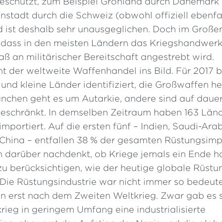
eschützt, zum Beispiel Grönland durch Dänemark 
nstadt durch die Schweiz (obwohl offiziell ebenfal
 ist deshalb sehr unausgeglichen. Doch im Groß
o, dass in den meisten Ländern das Kriegshandwerk
ß an militärischer Bereitschaft angestrebt wird.
 der weltweite Waffenhandel ins Bild. Für 2017 b
und kleine Länder identifiziert, die Großwaffen he
anchen geht es um Autarkie, andere sind auf daue
eschränkt. In demselben Zeitraum haben 163 Län
mportiert. Auf die ersten fünf – Indien, Saudi-Ara
 China – entfallen 38 % der gesamten Rüstungsimp
darüber nachdenkt, ob Kriege jemals ein Ende h
h, zu berücksichtigen, wie der heutige globale Rüs
 Die Rüstungsindustrie war nicht immer so bedeute
n erst nach dem Zweiten Weltkrieg. Zwar gab es 
rieg in geringem Umfang eine industrialisierte