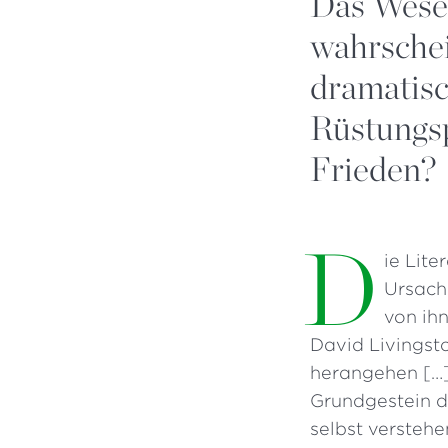
Das Wesen
wahrschei
dramatisc
Rüstungs
Frieden?
D
ie Lite
Ursach
von ihn
David Livingst
herangehen […] 
Grundgestein d
selbst verstehe