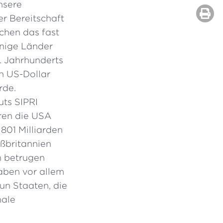
nsere
er Bereitschaft
chen das fast
enige Länder
1. Jahrhunderts
en US-Dollar
rde.
uts SIPRI
ren die USA
801 Milliarden
oßbritannien
n betrugen
aben vor allem
un Staaten, die
nale