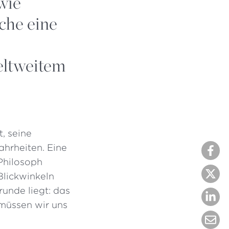
wie
ache eine
eltweitem
t, seine
ahrheiten. Eine
 Philosoph
Blickwinkeln
runde liegt: das
müssen wir uns