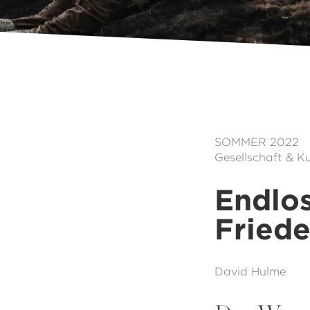
SOMMER 2022
Gesellschaft & Ku
Endlos
Fried
David Hulme