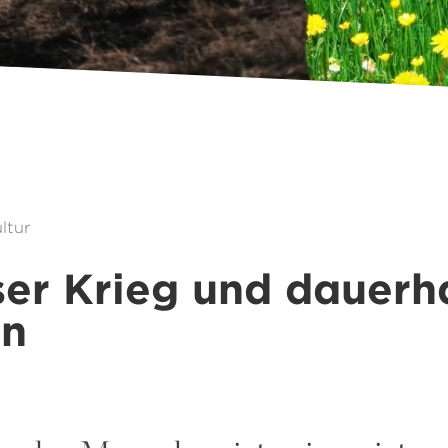
ltur
er Krieg und dauerh
en