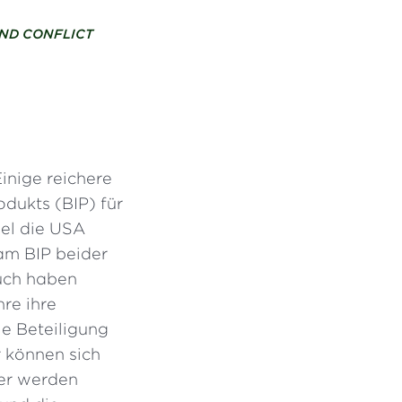
ND CONFLICT
Einige reichere
dukts (BIP) für
iel die USA
am BIP beider
Auch haben
hre ihre
ie Beteiligung
 können sich
der werden