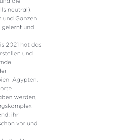
und die
ls neutral).
en und Ganzen
 gelernt und
is 2021 hat das
rstellen und
rnde
der
bien, Ägypten,
orte.
aben werden,
tungskomplex
nd; ihr
schon vor und