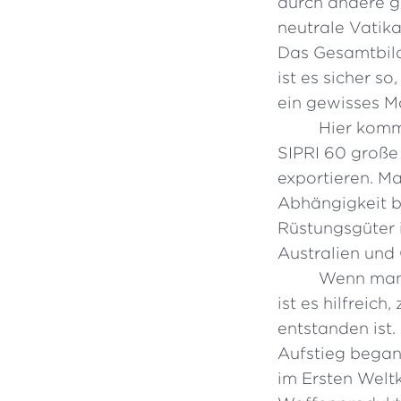
durch andere g
neutrale Vatika
Das Gesamtbild
ist es sicher s
ein gewisses Ma
Hier kommt
SIPRI 60 große 
exportieren. M
Abhängigkeit b
Rüstungsgüter i
Australien und
Wenn man 
ist es hilfreic
entstanden ist.
Aufstieg began
im Ersten Weltk