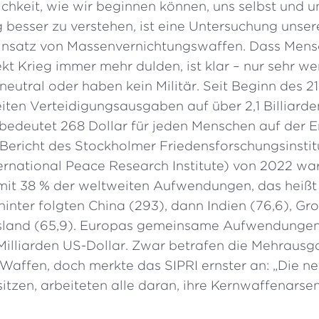
chkeit, wie wir beginnen können, uns selbst und u
 besser zu verstehen, ist eine Untersuchung unser
nsatz von Massenvernichtungswaffen. Dass Mens
kt Krieg immer mehr dulden, ist klar – nur sehr w
neutral oder haben kein Militär. Seit Beginn des 2
iten Verteidigungsausgaben auf über 2,1 Billiard
 bedeutet 268 Dollar für jeden Menschen auf der E
Bericht des Stockholmer Friedensforschungsinstit
ernational Peace Research Institute) von 2022 wa
mit 38 % der weltweiten Aufwendungen, das heißt 
hinter folgten China (293), dann Indien (76,6), Gr
ssland (65,9). Europas gemeinsame Aufwendunge
Milliarden US-Dollar. Zwar betrafen die Mehrausg
Waffen, doch merkte das SIPRI ernster an: „Die ne
itzen, arbeiteten alle daran, ihre Kernwaffenarse