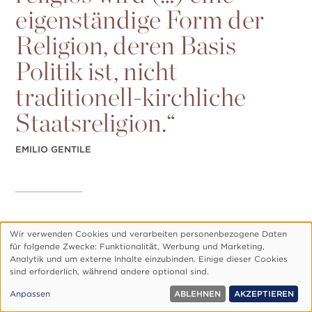
eigenständige Form der
Religion, deren Basis
Politik ist, nicht
traditionell-kirchliche
Staatsreligion.“
EMILIO GENTILE
Wir verwenden Cookies und verarbeiten personenbezogene Daten
DH
Aber sie tritt mit den Symbolen und äußeren
Verwendung
für folgende Zwecke: Funktionalitӓt, Werbung und Marketing,
Anzeichen der Religion auf, an welche die Leute
personenbezogener
Analytik und um externe Inhalte einzubinden. Einige dieser Cookies
gewöhnt sind.
sind erforderlich, wӓhrend andere optional sind.
Daten
EG
Diese Form politischer Religion basiert in den
und
Anpassen
ABLEHNEN
AKZEPTIEREN
Cookies
Ländern des Westens wie des Ostens darauf, den