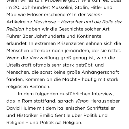
wenn wir es tun, Probleme gibt? Wie kam es, dass
im 20. Jahrhundert Mussolini, Stalin, Hitler und
Mao wie Erlöser erschienen? In der
Vision
-
Artikelreihe
Messiasse – Herrscher und die Rolle der
Religion
haben wir die Geschichte solcher Art
Führer über Jahrhunderte und Kontinente
erkundet. In extremen Krisenzeiten sehnen sich die
Menschen offenbar nach jemandem, der sie rettet.
Wenn die Verzweiflung groß genug ist, wird die
Urteilskraft oftmals sehr stark getrübt, und
Menschen, die sonst keine große Anhängerschaft
fänden, kommen an die Macht – häufig mit stark
religiösen Beitönen.
In dem folgenden ausführlichen Interview,
das in Rom stattfand, sprach
Vision
-Herausgeber
David Hulme mit dem italienischen Schriftsteller
und Historiker Emilio Gentile über Politik und
Religion – und Politik
als
Religion.