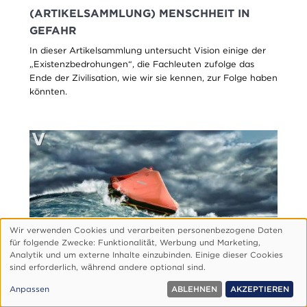
(ARTIKELSAMMLUNG) MENSCHHEIT IN
GEFAHR
In dieser Artikelsammlung untersucht Vision einige der
„Existenzbedrohungen“, die Fachleuten zufolge das
Ende der Zivilisation, wie wir sie kennen, zur Folge haben
könnten.
Wir verwenden Cookies und verarbeiten personenbezogene Daten
Verwendung
für folgende Zwecke: Funktionalitӓt, Werbung und Marketing,
personenbezogener
Analytik und um externe Inhalte einzubinden. Einige dieser Cookies
sind erforderlich, wӓhrend andere optional sind.
Daten
BUCHBESPRECHUNG: ÜBERLEBEN WIR
und
Anpassen
ABLEHNEN
AKZEPTIEREN
Cookies
DIESES JAHRHUNDERT?