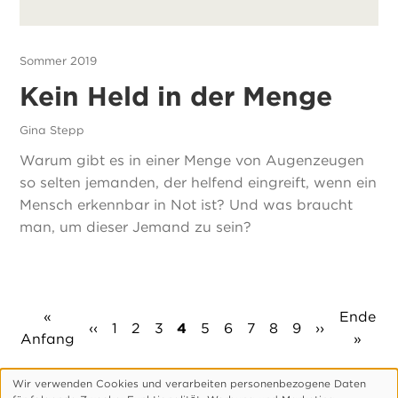
Sommer 2019
Kein Held in der Menge
Gina Stepp
Warum gibt es in einer Menge von Augenzeugen
so selten jemanden, der helfend eingreift, wenn ein
Mensch erkennbar in Not ist? Und was braucht
man, um dieser Jemand zu sein?
Seitennummerierung
Erste
«
Letzte
Ende
Vorherige
‹‹
Seite
1
Seite
2
Seite
3
Aktuelle
4
Seite
5
Seite
6
Seite
7
Seite
8
Seite
9
Nächste
››
Anfang
Seite
Seite
»
Seite
Seite
Seite
Wir verwenden Cookies und verarbeiten personenbezogene Daten
Verwendung