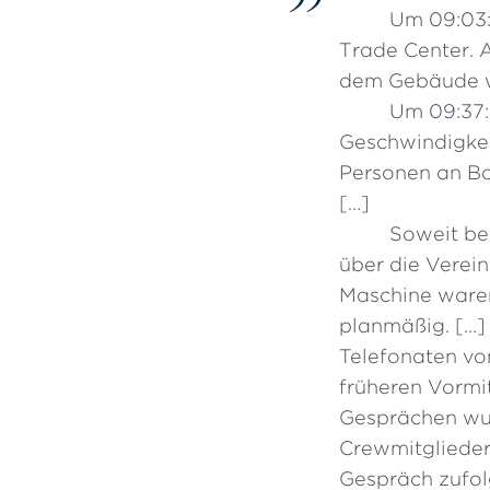
Um 09:03:1
Trade Center. 
dem Gebäude w
Um 09:37:4
Geschwindigkei
Personen an Bor
[…]
Soweit bek
über die Verei
Maschine waren
planmäßig. […] 
Telefonaten vo
früheren Vormi
Gesprächen wur
Crewmitglieder
Gespräch zufolg