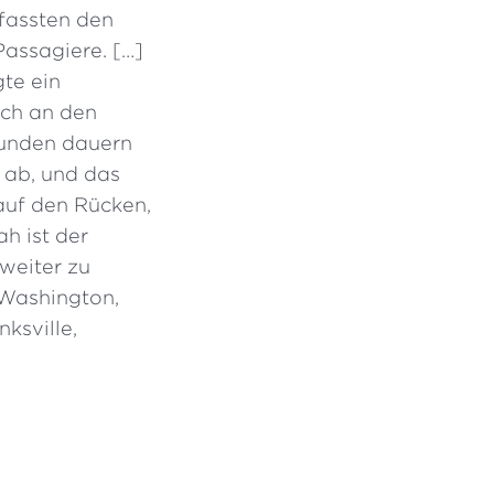
 fassten den
Passagiere. […]
gte ein
noch an den
kunden dauern
 ab, und das
auf den Rücken,
ah ist der
weiter zu
 Washington,
nksville,