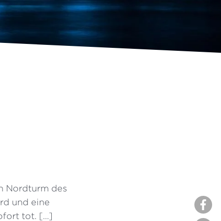
en Nordturm des
rd und eine
ort tot. […]