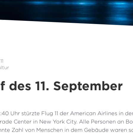
11
ltur
f des 11. September
:40 Uhr stürzte Flug 11 der American Airlines in d
rade Center in New York City. Alle Personen an Bo
nte Zahl von Menschen in dem Gebäude waren sof