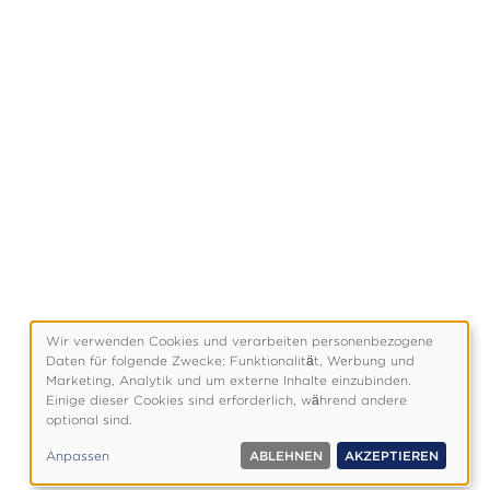
Wir verwenden Cookies und verarbeiten personenbezogene
Verwendung
Daten für folgende Zwecke: Funktionalitӓt, Werbung und
personenbezogener
Marketing, Analytik und um externe Inhalte einzubinden.
Einige dieser Cookies sind erforderlich, wӓhrend andere
Daten
optional sind.
und
Cookies
Anpassen
ABLEHNEN
AKZEPTIEREN