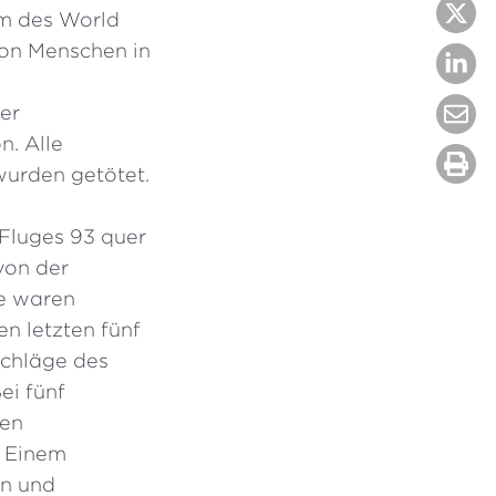
rm des World
von Menschen in
er
n. Alle
 wurden getötet.
-Fluges 93 quer
von der
he waren
en letzten fünf
schläge des
ei fünf
den
. Einem
en und