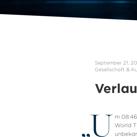
September 21, 20
Gesellschaft & Ku
Verlau
„
U
m 08:46
World T
unbekan