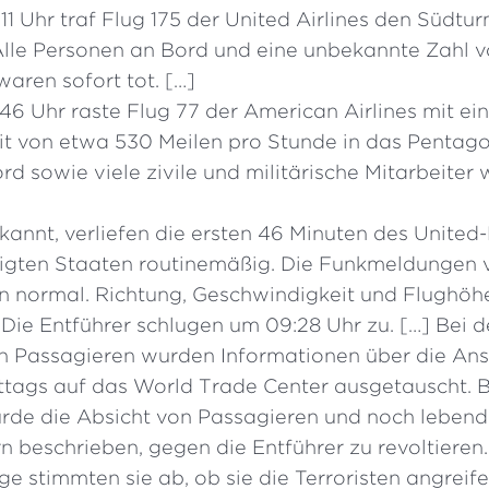
1 Uhr traf Flug 175 der United Airlines den Südtu
Alle Personen an Bord und eine unbekannte Zahl 
aren sofort tot. […]
6 Uhr raste Flug 77 der American Airlines mit ein
t von etwa 530 Meilen pro Stunde in das Pentago
d sowie viele zivile und militärische Mitarbeiter
annt, verliefen die ersten 46 Minuten des United
nigten Staaten routinemäßig. Die Funkmeldungen 
 normal. Richtung, Geschwindigkeit und Flughö
Die Entführer schlugen um 09:28 Uhr zu. […] Bei d
n Passagieren wurden Informationen über die An
ttags auf das World Trade Center ausgetauscht. B
de die Absicht von Passagieren und noch leben
n beschrieben, gegen die Entführer zu revoltieren
e stimmten sie ab, ob sie die Terroristen angreif