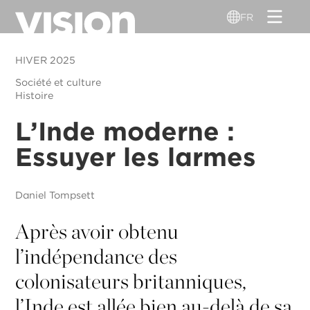
Aller
FR
au
contenu
HIVER 2025
principal
Société et culture
Histoire
L’Inde moderne :
Essuyer les larmes
Daniel Tompsett
Après avoir obtenu
l’indépendance des
colonisateurs britanniques,
l’Inde est allée bien au-delà de sa