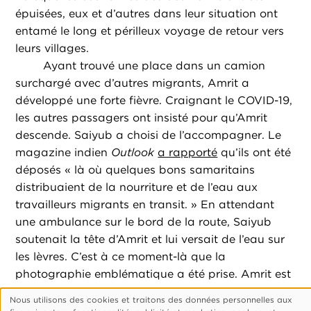
épuisées, eux et d’autres dans leur situation ont
entamé le long et périlleux voyage de retour vers
leurs villages.
Ayant trouvé une place dans un camion
surchargé avec d’autres migrants, Amrit a
développé une forte fièvre. Craignant le COVID-19,
les autres passagers ont insisté pour qu’Amrit
descende. Saiyub a choisi de l’accompagner. Le
magazine indien
Outlook
a rapporté
qu’ils ont été
déposés « là où quelques bons samaritains
distribuaient de la nourriture et de l’eau aux
travailleurs migrants en transit. » En attendant
une ambulance sur le bord de la route, Saiyub
soutenait la tête d’Amrit et lui versait de l’eau sur
les lèvres. C’est à ce moment-là que la
photographie emblématique a été prise. Amrit est
mort plus tard dans un hôpital voisin, non du
Nous utilisons des cookies et traitons des données personnelles aux
COVID-19, mais d’une grave déshydratation
Utilisation