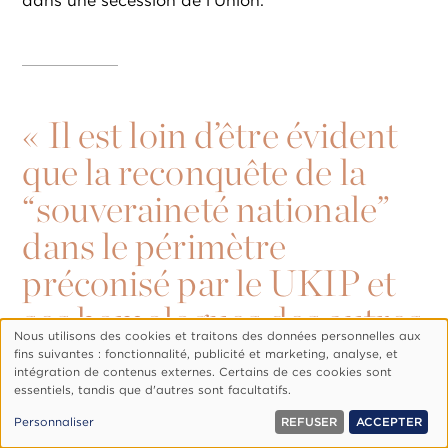
dans une sécession de l’Union.
«
Il est loin d’être évident
que la reconquête de la
“souveraineté nationale”
dans le périmètre
préconisé par le UKIP et
ses homologues des autres
Nous utilisons des cookies et traitons des données personnelles aux
pays restaurerait la
Utilisation
fins suivantes : fonctionnalité, publicité et marketing, analyse, et
des
intégration de contenus externes. Certains de ces cookies sont
confiance des citoyens
essentiels, tandis que d'autres sont facultatifs.
données
personnelles
dans leur gouvernement
Personnaliser
REFUSER
ACCEPTER
et