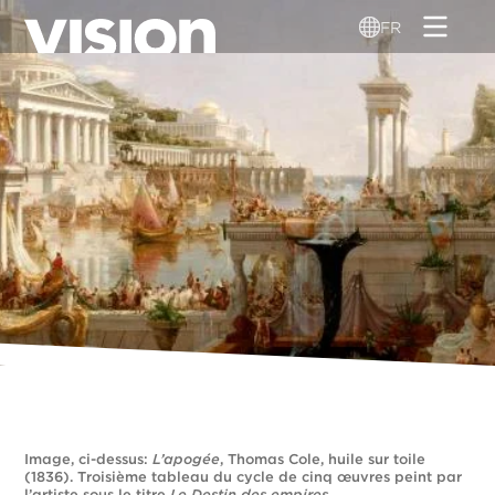
Aller
FR
au
contenu
principal
Image, ci-dessus:
L’apogée
, Thomas Cole, huile sur toile
(1836). Troisième tableau du cycle de cinq œuvres peint par
l’artiste sous le titre
Le Destin des empires