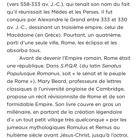
(vers 558‑333 av. J.‑C.), qui tenait son nom du fait
qu’il réunissait les Mèdes et les Perses. Il fut
conquis par Alexandre le Grand entre 333 et 330
av. J.‑C., dessinant un troisième empire, celui de
Macédoine (en Grèce). Pourtant, un quatrième,
parti d’une seule ville, Rome, les éclipsa et les
absorba tous.
Avant de devenir l’Empire romain, Rome était
une république. Dans
S.P.Q.R.
(du latin
Senatus
Populusque Romanus
, soit « le sénat et le peuple
de Rome »), Mary Beard, professeure de lettres
classiques à l’université anglaise de Cambridge,
propose un récit révisionniste de Rome et de son
formidable Empire. Son livre couvre en gros un
millénaire, en partant de la création légendaire
d’« un tout petit village très quelconque » par les
jumeaux mythologiques Romulus et Remus au
huitième siècle avant Jésus-Christ, jusqu’à l’octroi,