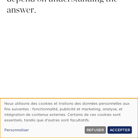
answer.
Nous utilisons des cookies et traitons des données personnelles aux
Utilisation
fins suivantes : fonctionnalité, publicité et marketing, analyse, et
des
Footer
Qui Sommes-Nous ?
Politique De Confidentialité
intégration de contenus externes. Certains de ces cookies sont
essentiels, tandis que d'autres sont facultatifs.
données
Gérer Les Cookies
personnelles
© 1999, 2026 Vision.org. Tous droits réservés.
Personnaliser
REFUSER
ACCEPTER
et