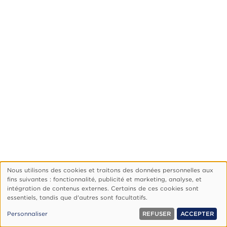
Nous utilisons des cookies et traitons des données personnelles aux
Utilisation
fins suivantes : fonctionnalité, publicité et marketing, analyse, et
des
Footer
Qui Sommes-Nous ?
Politique De Confidentialité
intégration de contenus externes. Certains de ces cookies sont
essentiels, tandis que d'autres sont facultatifs.
données
Gérer Les Cookies
personnelles
© 1999, 2026 Vision.org. Tous droits réservés.
Personnaliser
REFUSER
ACCEPTER
et