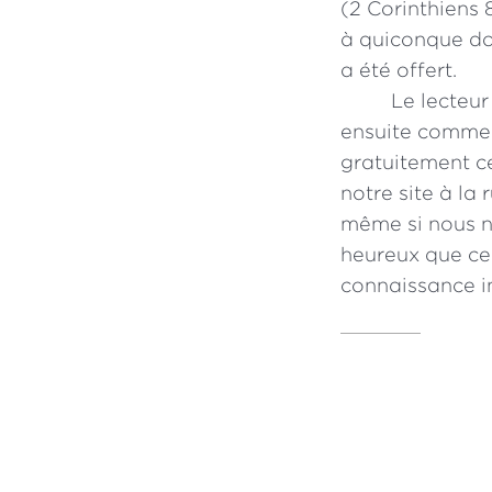
(2 Corinthiens 8
à quiconque do
a été offert.
Le lecteu
ensuite commen
gratuitement ce
notre site à la
même si nous n
heureux que cer
connaissance in
Les citations bib
Segond, Nouvelle