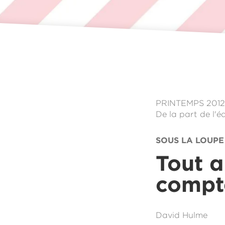
PRINTEMPS 201
De la part de l'é
SOUS LA LOUPE
Tout a
comp
David Hulme