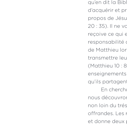
qu’en dit la Bi
d’acquérir et p
propos de Jésus
20 : 35). Il ne 
reçoive ce qui 
responsabilité 
de Matthieu lor
transmettre leu
(Matthieu 10 :
enseignements e
qu’ils partage
En chercha
nous découvrons
non loin du tré
offrandes. Les 
et donne deux p