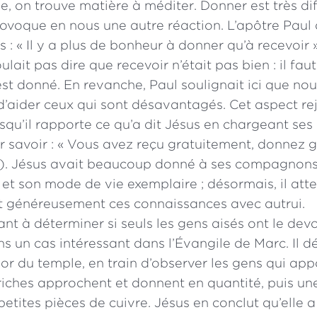
ble, on trouve matière à méditer. Donner est très di
rovoque en nous une autre réaction. L’apôtre Paul
 : « Il y a plus de bonheur à donner qu’à recevoir 
voulait pas dire que recevoir n’était pas bien : il fa
est donné. En revanche, Paul soulignait ici que no
d’aider ceux qui sont désavantagés. Cet aspect rej
squ’il rapporte ce qu’a dit Jésus en chargeant ses 
r savoir : « Vous avez reçu gratuitement, donnez 
 8). Jésus avait beaucoup donné à ses compagnons
t son mode de vie exemplaire ; désormais, il atte
nt généreusement ces connaissances avec autrui.
nt à déterminer si seuls les gens aisés ont le dev
 un cas intéressant dans l’Évangile de Marc. Il dé
sor du temple, en train d’observer les gens qui ap
riches approchent et donnent en quantité, puis un
etites pièces de cuivre. Jésus en conclut qu’elle 