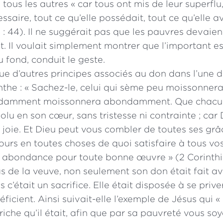
ous les autres « car tous ont mis de leur superflu,
ssaire, tout ce qu’elle possédait, tout ce qu’elle a
2 : 44). Il ne suggérait pas que les pauvres devaie
nt. Il voulait simplement montrer que l’important e
au fond, conduit le geste.
e d’autres principes associés au don dans l’une de
inthe : « Sachez-le, celui qui sème peu moissonnera
ndamment moissonnera abondamment. Que chacu
solu en son cœur, sans tristesse ni contrainte ; car
joie. Et Dieu peut vous combler de toutes ses grâc
urs en toutes choses de quoi satisfaire à tous vo
 abondance pour toute bonne œuvre » (2 Corinthie
s de la veuve, non seulement son don était fait av
 c’était un sacrifice. Elle était disposée à se priv
ficient. Ainsi suivait-elle l’exemple de Jésus qui «
riche qu’il était, afin que par sa pauvreté vous soy