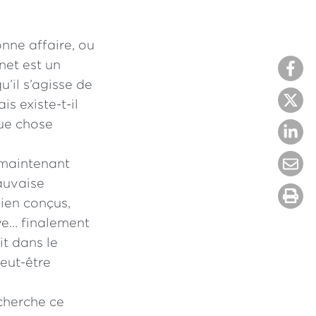
onne affaire, ou
net est un
u’il s’agisse de
s existe-t-il
ue chose
t maintenant
mauvaise
bien conçus,
ye… finalement
it dans le
eut-être
 cherche ce