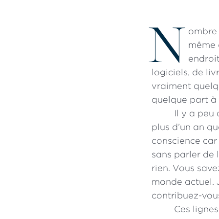
N
ombre d
même d
endroit
logiciels, de l
vraiment quelq
quelque part à
Il y a peu
plus d’un an qu
conscience car 
sans parler de 
rien. Vous savez
monde actuel. J
contribuez-vou
Ces lignes