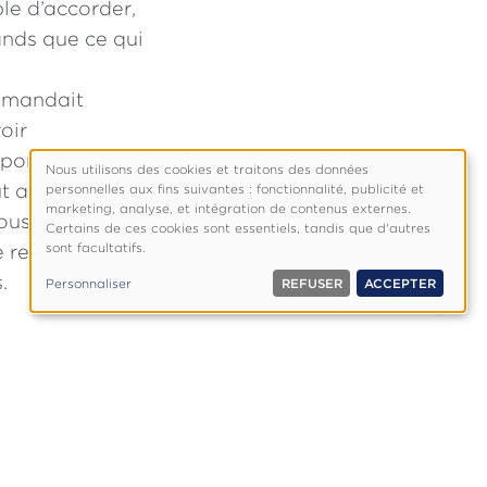
ble d’accorder,
ands que ce qui
demandait
oir
éponse est sur
Nous utilisons des cookies et traitons des données
Utilisation
t a un prix et
personnelles aux fins suivantes : fonctionnalité, publicité et
des
marketing, analyse, et intégration de contenus externes.
 nous sommes
Certains de ces cookies sont essentiels, tandis que d'autres
données
sont facultatifs.
 recevoir cette
personnelles
et
.
Personnaliser
REFUSER
ACCEPTER
cookies
e la Louis
 notre part.