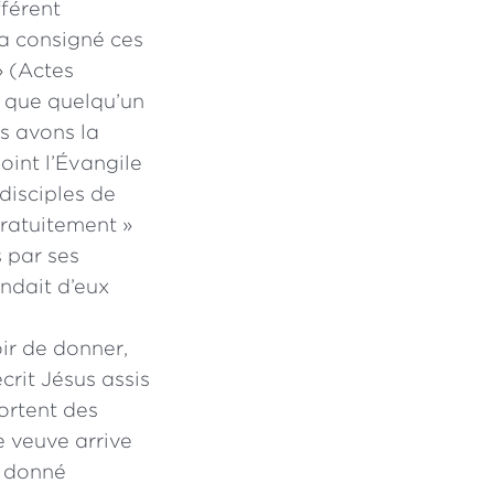
fférent
 a consigné ces
» (Actes
ut que quelqu’un
us avons la
oint l’Évangile
disciples de
gratuitement »
 par ses
ndait d’eux
oir de donner,
crit Jésus assis
portent des
e veuve arrive
a donné