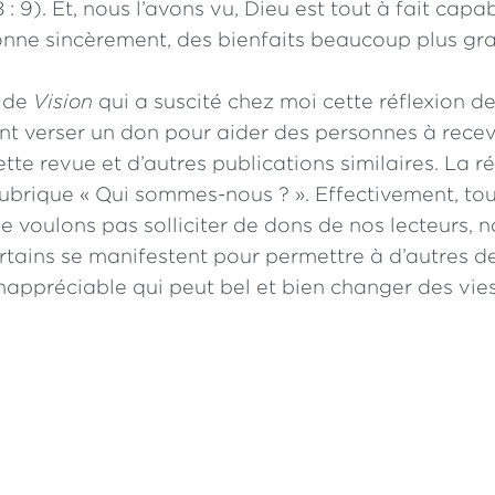
 : 9). Et, nous l’avons vu, Dieu est tout à fait capa
nne sincèrement, des bienfaits beaucoup plus gr
r de
Vision
qui a suscité chez moi cette réflexion 
t verser un don pour aider des personnes à recev
tte revue et d’autres publications similaires. La r
 rubrique « Qui sommes-nous ? ». Effectivement, tou
e voulons pas solliciter de dons de nos lecteurs,
tains se manifestent pour permettre à d’autres de
appréciable qui peut bel et bien changer des vies
liques sont tirées de la version Louis Segond de 1910 et d
 Édition de Genève de 1979, sauf indication contraire de