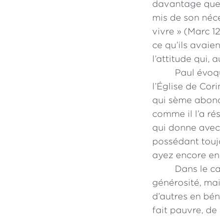
davantage que t
mis de son néce
vivre » (Marc 1
ce qu’ils avaie
l’attitude qui, 
Paul évoqu
l’Église de Cor
qui sème abo
comme il l’a ré
qui donne avec 
possédant toujo
ayez encore en
Dans le ca
générosité, mais
d’autres en béné
fait pauvre, de 