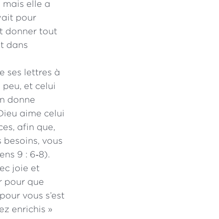
 mais elle a
vait pour
nt donner tout
st dans
 ses lettres à
 peu, et celui
n donne
 Dieu aime celui
es, afin que,
s besoins, vous
ns 9 : 6‑8).
ec joie et
er pour que
 pour vous s’est
ez enrichis »