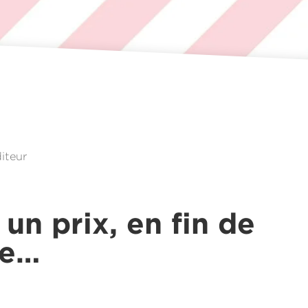
2
diteur
 un prix, en fin de
te…