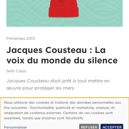
Printemps 2013
Jacques Cousteau : La
voix du monde du silence
Seth Capo
Jacques Cousteau était prêt à tout mettre en
œuvre pour protéger les mers.
Nous utilisons des cookies et traitons des données personnelles aux
Utilisation
fins suivantes : fonctionnalité, publicité et marketing, analyse, et
des
Footer
Qui Sommes-Nous ?
Politique De Confidentialité
intégration de contenus externes. Certains de ces cookies sont
essentiels, tandis que d'autres sont facultatifs.
données
Gérer Les Cookies
personnelles
© 1999, 2026 Vision.org. Tous droits réservés.
Personnaliser
REFUSER
ACCEPTER