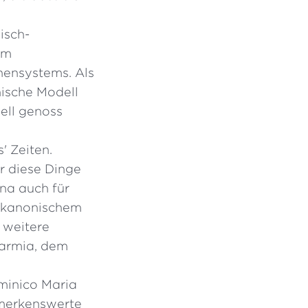
isch-
em
nensystems. Als
hische Modell
ell genoss
' Zeiten.
r diese Dinge
gna auch für
n kanonischem
e weitere
Warmia, dem
minico Maria
emerkenswerte