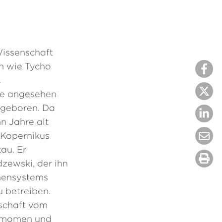
Wissenschaft
n wie Tycho
.
ie angesehen
k geboren. Da
hn Jahre alt
 Kopernikus
au. Er
zewski, der ihn
nnensystems
u betreiben.
nschaft vom
romomen und