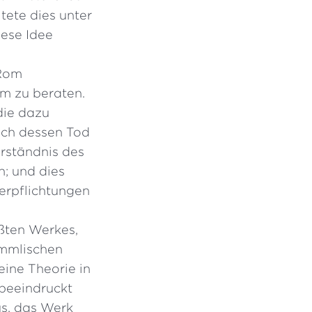
itete dies unter
ese Idee
 Rom
m zu beraten.
die dazu
ach dessen Tod
rständnis des
; und dies
erpflichtungen
ßten Werkes,
immlischen
eine Theorie in
 beeindruckt
s, das Werk