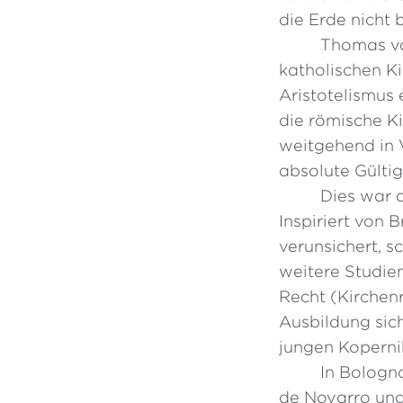
die Erde nicht
Thomas vo
katholischen Ki
Aristotelismus
die römische K
weitgehend in 
absolute Gültig
Dies war d
Inspiriert von
verunsichert, s
weitere Studie
Recht (Kirchenr
Ausbildung sich
jungen Koperni
In Bologn
de Novarro und