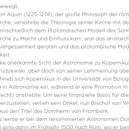
 bewegt.
n Aquin (1225-1274), der große Philosoph der röm
rche, versöhnte die Theologie seiner Kirche mit d
 einschließlich dem Ptolomäischen Modell des Son
irche zu Macht und Einfluss kam, war das aristarc
Vergessenheit geraten und das ptolomäische Mod
keit.
ie anerkannte Sicht der Astronomie zu Kopernikus
 Brudzewski, aber doch von seiner Lehrmeinung übe
chrieb sich Kopernikus in der Universität von Bolo
n in Astronomie ein, während er eine Promotion i
echt) anstrebte. Um seine finanzielle Basis für di
erzustellen, verlieh sein Onkel, nun Bischof von 
kus den Titel des Domherrn von Frombork.
a lernte er bei dem renommierten Astronomen Do
 ging dann im Frühjahr 1500 nach Rom, wo er b