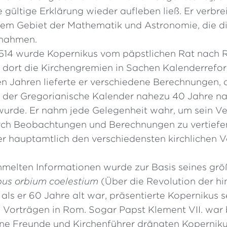
e gültige Erklärung wieder aufleben ließ. Er verbre
em Gebiet der Mathematik und Astronomie, die di
nahmen.
1514 wurde Kopernikus vom päpstlichen Rat nach
 dort die Kirchengremien in Sachen Kalenderrefor
en Jahren lieferte er verschiedene Berechnungen, 
s der Gregorianische Kalender nahezu 40 Jahre n
de. Er nahm jede Gelegenheit wahr, um sein Ve
ch Beobachtungen und Berechnungen zu vertiefen
er hauptamtlich den verschiedensten kirchlichen V
melten Informationen wurde zur Basis seines grö
bus orbium coelestium
(Über die Revolution der h
 als er 60 Jahre alt war, präsentierte Kopernikus s
n Vorträgen in Rom. Sogar Papst Klement VII. war
ne Freunde und Kirchenführer drängten Koperniku