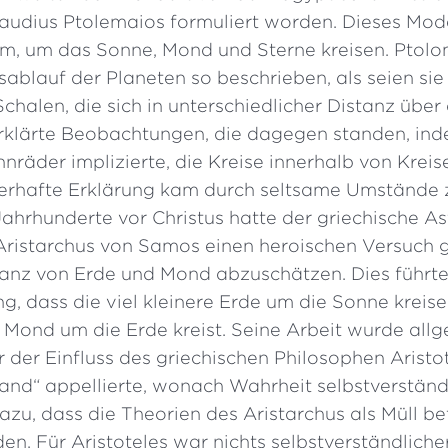
udius Ptolemaios formuliert worden. Dieses Model
um, um das Sonne, Mond und Sterne kreisen. Ptolo
blauf der Planeten so beschrieben, als seien sie 
Schalen, die sich in unterschiedlicher Distanz über
rklärte Beobachtungen, die dagegen standen, ind
räder implizierte, die Kreise innerhalb von Kreis
lerhafte Erklärung kam durch seltsame Umstände 
Jahrhunderte vor Christus hatte der griechische 
ristarchus von Samos einen heroischen Versuch 
anz von Erde und Mond abzuschätzen. Dies führte
g, dass die viel kleinere Erde um die Sonne kreis
 Mond um die Erde kreist. Seine Arbeit wurde all
 der Einfluss des griechischen Philosophen Aristot
and“ appellierte, wonach Wahrheit selbstverständl
azu, dass die Theorien des Aristarchus als Müll b
n. Für Aristoteles war nichts selbstverständlicher