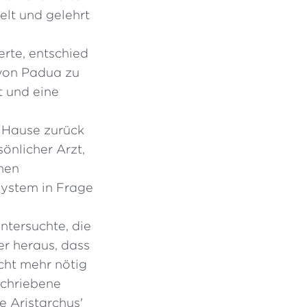
elt und gelehrt
rte, entschied
 von Padua zu
t und eine
 Hause zurück
sönlicher Arzt,
enen
ystem in Frage
ntersuchte, die
er heraus, dass
cht mehr nötig
schriebene
 Aristarchus'