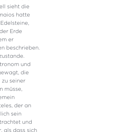
l sieht die
maios hatte
Edelsteine,
 der Erde
em er
en beschrieben.
zustande.
Astronom und
gewagt, die
 zu seiner
en müsse,
gemein
eles, der an
ich sein
etrachtet und
, als dass sich