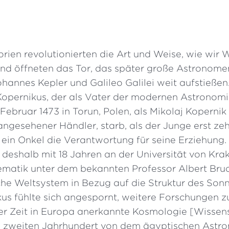
orien revolutionierten die Art und Weise, wie wir 
und öffneten das Tor, das später große Astronome
hannes Kepler und Galileo Galilei weit aufstießen
Kopernikus, der als Vater der modernen Astronom
Februar 1473 in Torun, Polen, als Mikolaj Koperni
 angesehener Händler, starb, als der Junge erst ze
ein Onkel die Verantwortung für seine Erziehung.
 deshalb mit 18 Jahren an der Universität von Krak
ematik unter dem bekannten Professor Albert Brud
he Weltsystem in Bezug auf die Struktur des So
kus fühlte sich angespornt, weitere Forschungen z
ner Zeit in Europa anerkannte Kosmologie [Wisse
im zweiten Jahrhundert von dem ägyptischen Ast