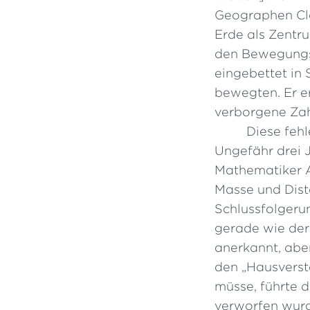
Geographen Cla
Erde als Zentr
den Bewegungsa
eingebettet in 
bewegten. Er e
verborgene Zahn
Diese feh
Ungefähr drei 
Mathematiker A
Masse und Dist
Schlussfolgerun
gerade wie der
anerkannt, aber
den „Hausverst
müsse, führte d
verworfen wurde