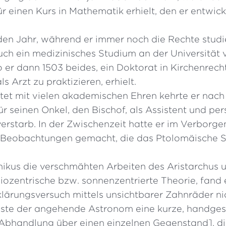
 einen Kurs in Mathematik erhielt, den er entwick
den Jahr, während er immer noch die Rechte studie
auch ein medizinisches Studium an der Universität
 er dann 1503 beides, ein Doktorat in Kirchenrech
s Arzt zu praktizieren, erhielt.
tet mit vielen akademischen Ehren kehrte er nach
ür seinen Onkel, den Bischof, als Assistent und per
 verstarb. In der Zwischenzeit hatte er im Verborg
 Beobachtungen gemacht, die das Ptolomäische S
ikus die verschmähten Arbeiten des Aristarchus u
iozentrische bzw. sonnenzentrierte Theorie, fand 
klärungsversuch mittels unsichtbarer Zahnräder ni
asste der angehende Astronom eine kurze, handge
bhandlung über einen einzelnen Gegenstand], die