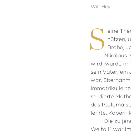
Wilf Hey
S
eine The
nützen, 
Brahe, Jo
Nikolaus 
wird, wurde im 
sein Vater, ein
war, übernahm 
immatrikulierte
studierte Math
das Ptolomäisc
lehrte. Koperni
Die zu je
Weltall] war 