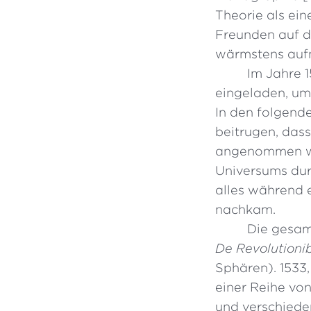
Theorie als ein
Freunden auf d
wärmstens auf
Im Jahre 
eingeladen, um
In den folgend
beitrugen, das
angenommen wur
Universums dur
alles während 
nachkam.
Die gesam
De Revolutioni
Sphären). 1533,
einer Reihe vo
und verschiede