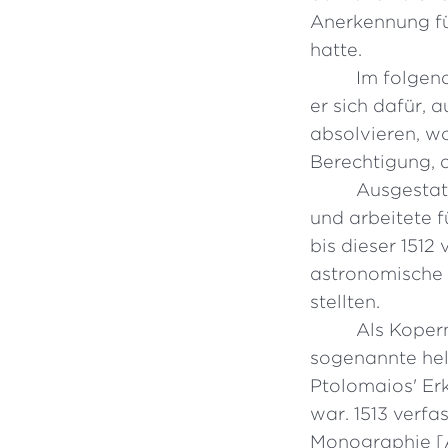
Anerkennung für
hatte.
Im folgen
er sich dafür, 
absolvieren, wo
Berechtigung, al
Ausgestat
und arbeitete f
bis dieser 1512
astronomische
stellten.
Als Kopern
sogenannte hel
Ptolomaios' Er
war. 1513 verf
Monographie [A