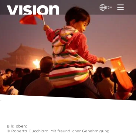
Direkt
DE
zum
Inhalt
Bild oben:
© Roberta Cucchiaro. Mit freundlicher Genehmigung.