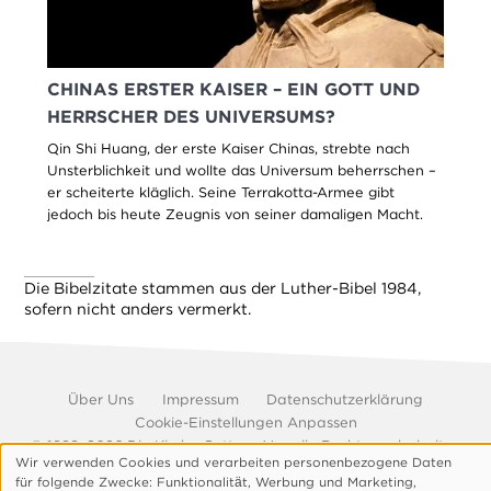
CHINAS ERSTER KAISER – EIN GOTT UND
HERRSCHER DES UNIVERSUMS?
Qin Shi Huang, der erste Kaiser Chinas, strebte nach
Unsterblichkeit und wollte das Universum beherrschen –
er scheiterte kläglich. Seine Terrakotta-Armee gibt
jedoch bis heute Zeugnis von seiner damaligen Macht.
Die Bibelzitate stammen aus der Luther-Bibel 1984,
sofern nicht anders vermerkt.
Footer-
Über Uns
Impressum
Datenschutzerklärung
de
Cookie-Einstellungen Anpassen
© 1999, 2026 Die Kirche Gottes e.V. – alle Rechte vorbehalten
Wir verwenden Cookies und verarbeiten personenbezogene Daten
Verwendung
für folgende Zwecke: Funktionalitӓt, Werbung und Marketing,