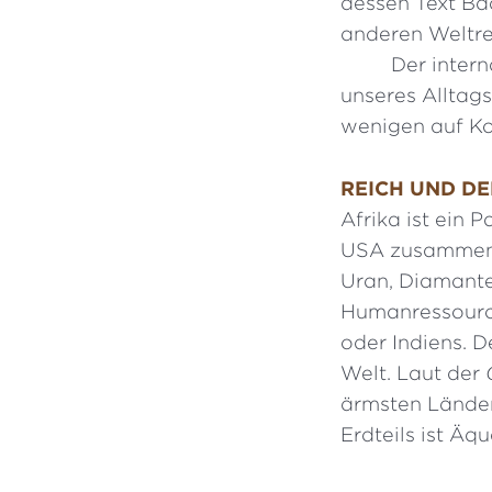
dessen Text Bac
anderen Weltre
Der inter
unseres Alltags
wenigen auf Kos
REICH UND D
Afrika ist ein P
USA zusammen. E
Uran, Diamante
Humanressource
oder Indiens. 
Welt. Laut der
ärmsten Länder
Erdteils ist Äq