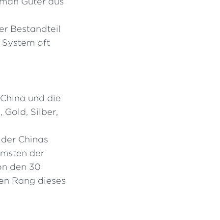
s man Güter aus
er Bestandteil
s System oft
, China und die
 Gold, Silber,
 der Chinas
rmsten der
von den 30
ten Rang dieses