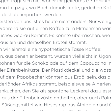
gen fragt sich nie, woher ihr geliebtes Getränk k
ma Leipzigs, wo Bach damals lebte, gedeihen Ka
e deshalb importiert werden.
isten von uns ist es heute nicht anders. Nur weni
während sie auf einen Kaffee zum Mitnehmen war
iches Gebräu kommt. Es könnte überraschen, wie 
 aus ein und demselben Erdteil stammt.
n wir einmal eine hypothetische Tasse Kaffee:
, aus denen er besteht, wurden vielleicht in Uga
ohnen für die Schokolade auf dem Cappuccino i
er Elfenbeinküste. Der Plastikdeckel und die wa
uf dem Pappbecher könnten aus Erdöl sein, das a
rderländer Afrikas stammt, beispielsweise Algerie
nkuchen, den Sie als spontane Leckerei dazu ess
 aus der Elfenbeinküste enthalten, aber auch Palm
s Süßungsmittel wie Hirsesirup aus Äthiopien und 