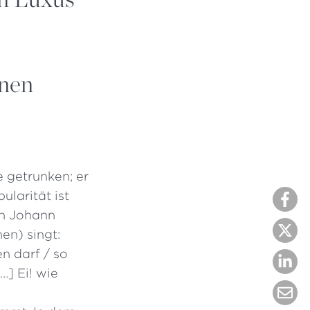
inen
 getrunken; er
ularität ist
hn Johann
en) singt:
n darf / so
…] Ei! wie