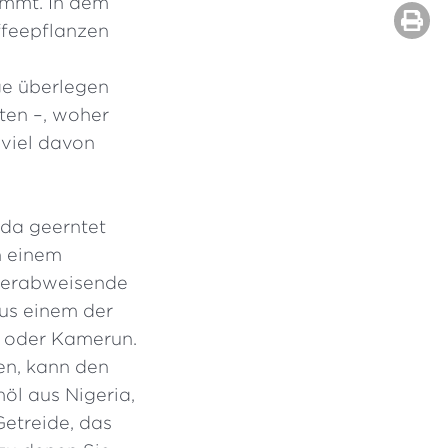
ommt. In dem
ffeepflanzen
ge überlegen
ten –, woher
viel davon
nda geerntet
n einem
sserabweisende
us einem der
n oder Kamerun.
en, kann den
öl aus Nigeria,
Getreide, das