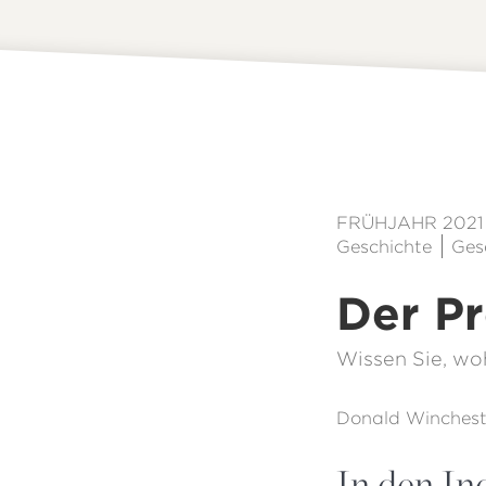
FRÜHJAHR 2021
Geschichte
Gese
Der Pr
Wissen Sie, wo
Donald Winchest
In den In