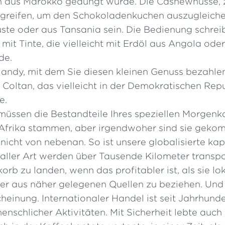
 aus Marokko gedüngt wurde. Die Cashewnüsse, 
greifen, um den Schokoladenkuchen auszugleiche
üste oder aus Tansania sein. Die Bedienung schre
mit Tinte, die vielleicht mit Erdöl aus Angola ode
de.
andy, mit dem Sie diesen kleinen Genuss bezahle
t Coltan, das vielleicht in der Demokratischen Re
e.
müssen die Bestandteile Ihres speziellen Morgenka
Afrika stammen, aber irgendwoher sind sie geko
nicht von nebenan. So ist unsere globalisierte kapi
aller Art werden über Tausende Kilometer transpor
orb zu landen, wenn das profitabler ist, als sie lo
er aus näher gelegenen Quellen zu beziehen. Und 
heinung. Internationaler Handel ist seit Jahrhunde
menschlicher Aktivitäten. Mit Sicherheit lebte auch