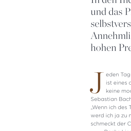
und das Pr
selbstvers
Annehmlic
hohen Pre
J
eden Tag 
ist eines
keine mod
Sebastian Bach 
„Wenn ich des T
werd ich ja zu 
schmeckt der Co