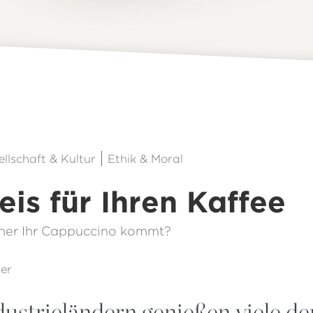
llschaft & Kultur
Ethik & Moral
eis für Ihren Kaffee
her Ihr Cappuccino kommt?
er
dustrieländern genießen viele d