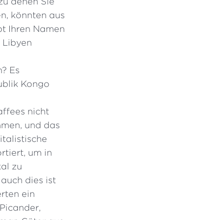
zu denen Sie
n, könnten aus
ibt Ihren Namen
r Libyen
n? Es
publik Kongo
ffees nicht
mmen, und das
talistische
tiert, um in
kal zu
auch dies ist
rten ein
 Picander,