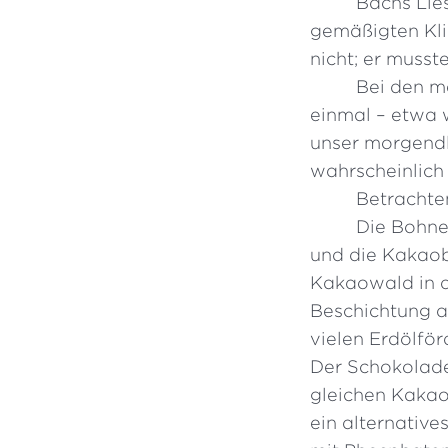
Bachs Lies
gemäßigten Kli
nicht; er musst
Bei den me
einmal – etwa 
unser morgendl
wahrscheinlich
Betrachte
Die Bohnen
und die Kakaob
Kakaowald in d
Beschichtung a
vielen Erdölfö
Der Schokolade
gleichen Kakao
ein alternative