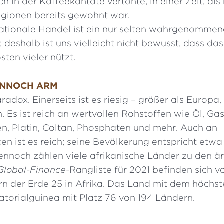
h in der Kaffeekantate vertonte, in einer Zeit, al
gionen bereits gewohnt war.
nationale Handel ist ein nur selten wahrgenommen
; deshalb ist uns vielleicht nicht bewusst, dass da
ten vieler nützt.
ENNOCH ARM
aradox. Einerseits ist es riesig – größer als Europa
s ist reich an wertvollen Rohstoffen wie Öl, Gas,
n, Platin, Coltan, Phosphaten und mehr. Auch an
n ist es reich; seine Bevölkerung entspricht etwa
Dennoch zählen viele afrikanische Länder zu den ä
Global-Finance
-Rangliste für 2021 befinden sich 
n der Erde 25 in Afrika. Das Land mit dem höchs
uatorialguinea mit Platz 76 von 194 Ländern.