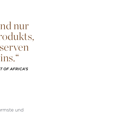
und nur
rodukts,
eserven
ins.“
T OF AFRICA’S
 ärmste und