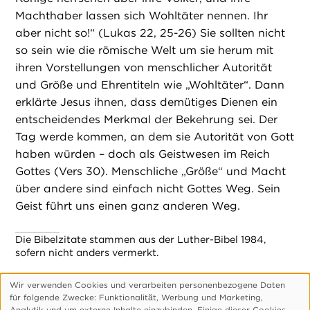
Machthaber lassen sich Wohltäter nennen. Ihr
aber nicht so!“ (Lukas 22, 25-26) Sie sollten nicht
so sein wie die römische Welt um sie herum mit
ihren Vorstellungen von menschlicher Autorität
und Größe und Ehrentiteln wie „Wohltäter“. Dann
erklärte Jesus ihnen, dass demütiges Dienen ein
entscheidendes Merkmal der Bekehrung sei. Der
Tag werde kommen, an dem sie Autorität von Gott
haben würden – doch als Geistwesen im Reich
Gottes (Vers 30). Menschliche „Größe“ und Macht
über andere sind einfach nicht Gottes Weg. Sein
Geist führt uns einen ganz anderen Weg.
Die Bibelzitate stammen aus der Luther-Bibel 1984,
sofern nicht anders vermerkt.
Wir verwenden Cookies und verarbeiten personenbezogene Daten
Verwendung
für folgende Zwecke: Funktionalitӓt, Werbung und Marketing,
personenbezogener
Analytik und um externe Inhalte einzubinden. Einige dieser Cookies