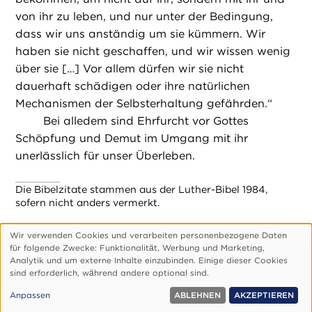
von ihr zu leben, und nur unter der Bedingung,
dass wir uns anständig um sie kümmern. Wir
haben sie nicht geschaffen, und wir wissen wenig
über sie […] Vor allem dürfen wir sie nicht
dauerhaft schädigen oder ihre natürlichen
Mechanismen der Selbsterhaltung gefährden.“
Bei alledem sind Ehrfurcht vor Gottes
Schöpfung und Demut im Umgang mit ihr
unerlässlich für unser Überleben.
Die Bibelzitate stammen aus der Luther-Bibel 1984,
sofern nicht anders vermerkt.
Wir verwenden Cookies und verarbeiten personenbezogene Daten
Verwendung
für folgende Zwecke: Funktionalitӓt, Werbung und Marketing,
personenbezogener
Footer-
Über Uns
Impressum
Datenschutzerklärung
Analytik und um externe Inhalte einzubinden. Einige dieser Cookies
de
sind erforderlich, wӓhrend andere optional sind.
Daten
Cookie-Einstellungen Anpassen
und
© 1999, 2026 Die Kirche Gottes e.V. – alle Rechte vorbehalten
Anpassen
ABLEHNEN
AKZEPTIEREN
Cookies