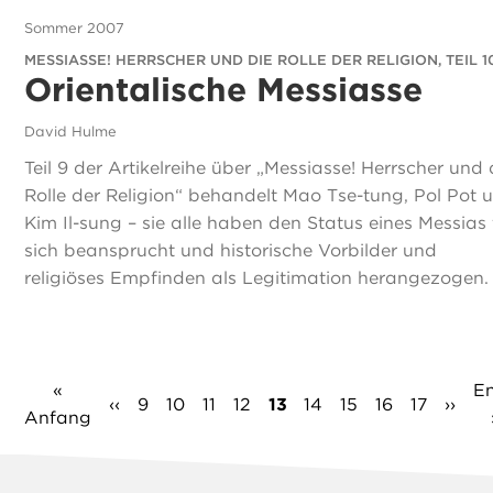
Sommer 2007
MESSIASSE! HERRSCHER UND DIE ROLLE DER RELIGION, TEIL 1
Orientalische Messiasse
David Hulme
Teil 9 der Artikelreihe über „Messiasse! Herrscher und 
Rolle der Religion“ behandelt Mao Tse-tung, Pol Pot 
Kim Il-sung – sie alle haben den Status eines Messias 
sich beansprucht und historische Vorbilder und
religiöses Empfinden als Legitimation herangezogen.
Seitennummerierung
Erste
«
Le
E
Vorherige
‹‹
Seite
9
Seite
10
Seite
11
Seite
12
Aktuelle
13
Seite
14
Seite
15
Seite
16
Seite
17
Näch
››
Anfang
Seite
Se
Seite
Seite
Seite