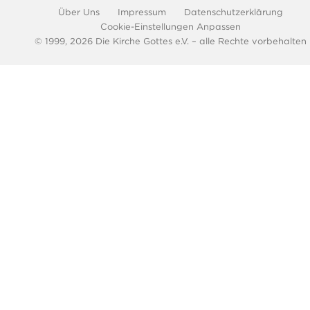
Footer-
Über Uns
Impressum
Datenschutzerklärung
de
Cookie-Einstellungen Anpassen
© 1999, 2026 Die Kirche Gottes e.V. – alle Rechte vorbehalten