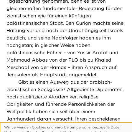
Tagesordnung genommen, denn es ist von
gleichermaßen fundamentaler Bedeutung für den
zionistischen wie für einen künftigen
palästinensischen Staat. Ben Gurion machte seine
Haltung vor und nach der Unabhängigkeit Israels
deutlich, und seine Nachfolger haben es ihm
nachgetan; in gleicher Weise haben
palästinensische Führer – von Yassir Arafat und
Mahmoud Abbas von der PLO bis zu Khaled
Meschaal von der Hamas – ihren Anspruch auf
Jerusalem als Hauptstadt angemeldet.
Gibt es einen Ausweg aus der arabisch-
zionistischen Sackgasse? Altgediente Diplomaten,
hoch qualifizierte Akademiker, religiöse
Obrigkeiten und führende Persönlichkeiten der
Weltpolitik haben sich seit über einem
Jahrhundert daran versucht. Ihren bescheidenen
Erfolgen (kalter Friede mit Ägypten, Friede bei
Wir verwenden Cookies und verarbeiten personenbezogene Daten
Verwendung