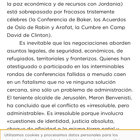
la paz económica y de recursos con Jordania)
está sobrepasado por fracasos tristemente
célebres (la Conferencia de Baker, los Acuerdos
de Oslo de Rabin y Arafat, la Cumbre en Camp
David de Clinton).
Es inevitable que las negociaciones aborden
asuntos legales, de seguridad, económicos, de
refugiados, territoriales y fronterizos. Quienes han
atestiguado o participado en las interminables
rondas de conferencias fallidas a menudo caen
en un fatalismo que no ve ninguna solución
cercana, sino sólo un problema de administración.
El teniente alcalde de Jerusalén, Meron Benvenisti,
ha concluido que el conflicto es «irresoluble, pero
administrable». Es irresoluble porque involucra
«cuestiones de identidad, justicia absoluta,
choque de afinidad a la misma tierra natal y
Utilizamos cookies y procesamos datos personales para los
mitos en conflicto».
Uso