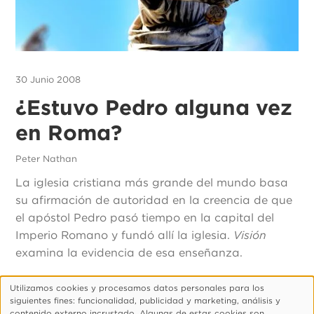
30 Junio 2008
¿Estuvo Pedro alguna vez
en Roma?
Peter Nathan
La iglesia cristiana más grande del mundo basa
su afirmación de autoridad en la creencia de que
el apóstol Pedro pasó tiempo en la capital del
Imperio Romano y fundó allí la iglesia.
Visión
examina la evidencia de esa enseñanza.
Utilizamos cookies y procesamos datos personales para los
Uso
siguientes fines: funcionalidad, publicidad y marketing, análisis y
de
Footer
¿Quiénes Somos?
Aviso De Privacidad
contenido externo incrustado. Algunas de estas cookies son