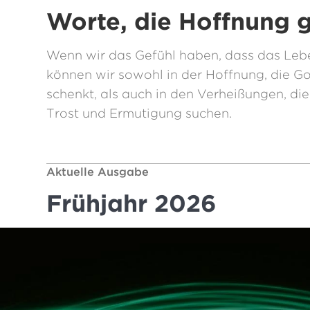
Worte, die Hoffnung 
Wenn wir das Gefühl haben, dass das Lebe
können wir sowohl in der Hoffnung, die Go
schenkt, als auch in den Verheißungen, die 
Trost und Ermutigung suchen.
Aktuelle Ausgabe
Frühjahr 2026