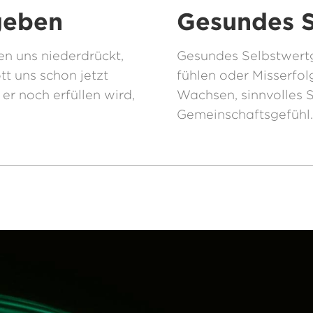
geben
Gesundes S
n uns niederdrückt,
Gesundes Selbstwertge
tt uns schon jetzt
fühlen oder Misserfol
er noch erfüllen wird,
Wachsen, sinnvolles 
Gemeinschaftsgefühl