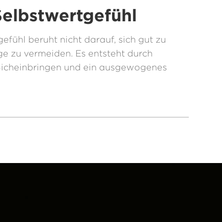
elbstwertgefühl
fühl beruht nicht darauf, sich gut zu
ge zu vermeiden. Es entsteht durch
Sicheinbringen und ein ausgewogenes
.