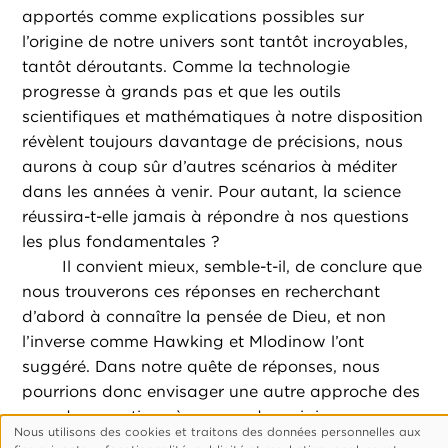
apportés comme explications possibles sur
l’origine de notre univers sont tantôt incroyables,
tantôt déroutants. Comme la technologie
progresse à grands pas et que les outils
scientifiques et mathématiques à notre disposition
révèlent toujours davantage de précisions, nous
aurons à coup sûr d’autres scénarios à méditer
dans les années à venir. Pour autant, la science
réussira-t-elle jamais à répondre à nos questions
les plus fondamentales ?
Il convient mieux, semble-t-il, de conclure que
nous trouverons ces réponses en recherchant
d’abord à connaître la pensée de Dieu, et non
l’inverse comme Hawking et Mlodinow l’ont
suggéré. Dans notre quête de réponses, nous
pourrions donc envisager une autre approche des
grandes questions à propos des origines :
Nous utilisons des cookies et traitons des données personnelles aux
demander à quelqu’un qui sait, parce qu’Il y était.
Utilisation