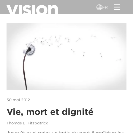
Aller
FR
au
contenu
principal
30 mai 2012
Vie, mort et dignité
Thomas E. Fitzpatrick
Jusqu’à quel point un individu peut-il maîtriser les