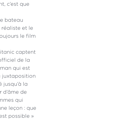
nt, c’est que
 ce bateau
réaliste et le
oujours le film
itanic captent
ficiel de la
roman qui est
a juxtaposition
 jusqu’à la
ur d’âme de
hommes qui
une leçon : que
est possible »