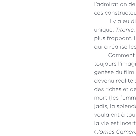
l’admiration de
ces constructeu
Il y a eu 
unique.
Titanic
plus frappant. 
qui a réalisé l
Comment se
toujours l’imag
genèse du film 
devenu réalité :
des riches et d
mort (les femm
jadis, la splen
voulaient à tout
la vie est incer
(
James Cameron