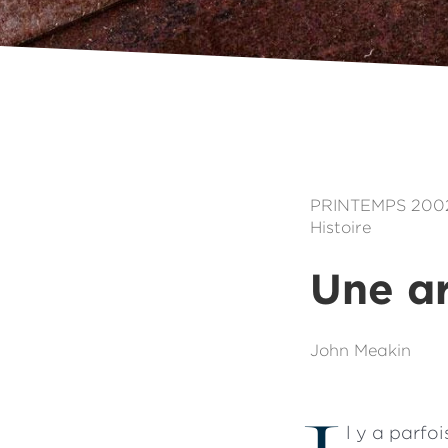
PRINTEMPS 200
Histoire
Une a
John Meakin
l y a parfo