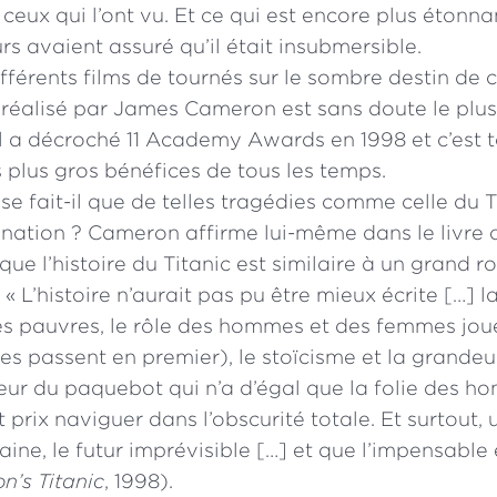
 ceux qui l’ont vu. Et ce qui est encore plus étonna
rs avaient assuré qu’il était insubmersible.
différents films de tournés sur le sombre destin de
, réalisé par James Cameron est sans doute le plus 
Il a décroché 11 Academy Awards en 1998 et c’est t
es plus gros bénéfices de tous les temps.
 fait-il que de telles tragédies comme celle du T
ination ? Cameron affirme lui-même dans le livre of
que l’histoire du Titanic est similaire à un grand 
 « L’histoire n’aurait pas pu être mieux écrite […] l
es pauvres, le rôle des hommes et des femmes joué
es passent en premier), le stoïcisme et la grande
deur du paquebot qui n’a d’égal que la folie des 
 prix naviguer dans l’obscurité totale. Et surtout, 
taine, le futur imprévisible […] et que l’impensable 
’s Titanic
, 1998).