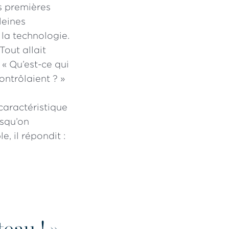
es premières
leines
la technologie.
Tout allait
 « Qu’est-ce qui
ontrôlaient ? »
 caractéristique
rsqu’on
, il répondit :
eau ! »