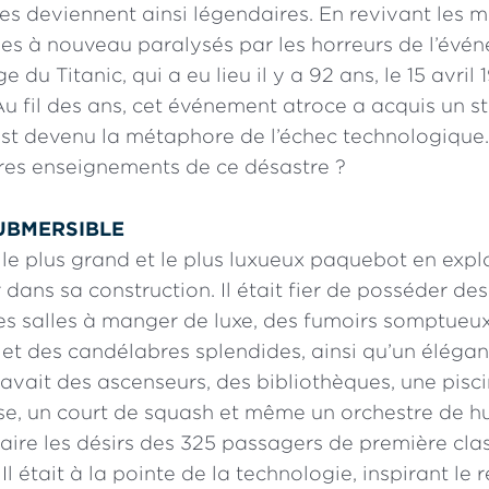
les deviennent ainsi légendaires. En revivant les m
s à nouveau paralysés par les horreurs de l’évén
 du Titanic, qui a eu lieu il y a 92 ans, le 15 avril 1
Au fil des ans, cet événement atroce a acquis un s
 est devenu la métaphore de l’échec technologique
tres enseignements de ce désastre ?
UBMERSIBLE
t le plus grand et le plus luxueux paquebot en expl
r dans sa construction. Il était fier de posséder de
es salles à manger de luxe, des fumoirs somptueu
et des candélabres splendides, ainsi qu’un élégan
 avait des ascenseurs, des bibliothèques, une pisci
se, un court de squash et même un orchestre de hu
faire les désirs des 325 passagers de première cla
 Il était à la pointe de la technologie, inspirant le 