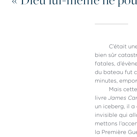
C’était un
bien sûr catas
fatales, d’évèn
du bateau fut c
minutes, emport
Mais cette
livre
James Cam
un iceberg, il a
invisible qui a
mettons l’accen
la Première Gu