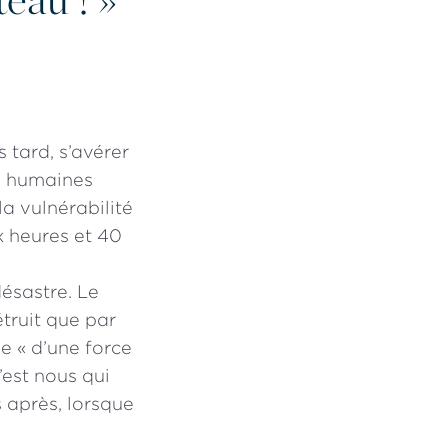
 tard, s’avérer
ns humaines
la vulnérabilité
x heures et 40
ésastre. Le
étruit que par
rle « d’une force
’est nous qui
s après, lorsque