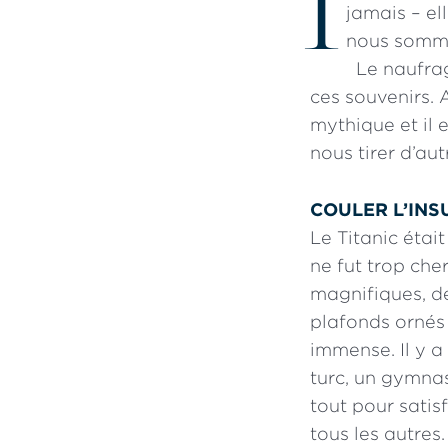
I
jamais – el
nous somme
Le naufrage
ces souvenirs. 
mythique et il
nous tirer d’au
COULER L’INS
Le Titanic étai
ne fut trop che
magnifiques, d
plafonds ornés 
immense. Il y a
turc, un gymna
tout pour satis
tous les autres.