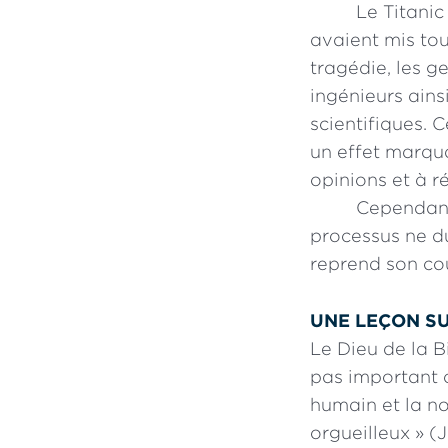
Le Titanic
avaient mis tou
tragédie, les g
ingénieurs ains
scientifiques. 
un effet marqua
opinions et à ré
Cependant,
processus ne d
reprend son co
UNE LEÇON SU
Le Dieu de la 
pas important 
humain et la not
orgueilleux » (J