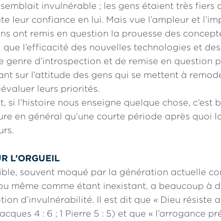
 semblait invulnérable ; les gens étaient très fiers 
te leur confiance en lui. Mais vue l’ampleur et l’i
ens ont remis en question la prouesse des concept
i que l’efficacité des nouvelles technologies et de
Ce genre d’introspection et de remise en question 
nt sur l’attitude des gens qui se mettent à remode
évaluer leurs priorités.
 si l’histoire nous enseigne quelque chose, c’est 
ure en général qu’une courte période après quoi l
urs.
R L’ORGUEIL
Bible, souvent moqué par la génération actuelle c
ou même comme étant inexistant, a beaucoup à dir
ion d’invulnérabilité. Il est dit que « Dieu résiste 
acques 4 : 6 ; 1 Pierre 5 : 5) et que « l’arrogance pr