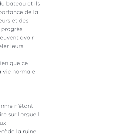
du bateau et ils
mportance de la
eurs et des
s progrès
peuvent avoir
ler leurs
bien que ce
a vie normale
omme n’étant
e sur l’orgueil
aux
écède la ruine,