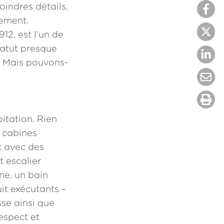
oindres détails,
ement.
912, est l’un de
tatut presque
. Mais pouvons-
oitation. Rien
s cabines
x avec des
t escalier
ne, un bain
it exécutants –
sse ainsi que
respect et