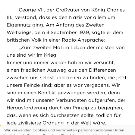
George VI., der Großvater von König Charles
III., verstand, dass es den Nazis vor allem um
Eigennutz ging. Am Anfang des Zweiten
Weltkriegs, dem 3.September 1939, sagte er dem
britischen Volk in einer Radio-Ansprache:
„
Zum zweiten Mal im Leben der meisten von
uns sind wir im Krieg.
Immer und immer wieder haben wir versucht,
einen friedlichen Ausweg aus den Differenzen
zwischen uns selbst und denen zu finden, die jetzt
unsere Feinde sind; aber es war vergebens. Wir
sind in einen Konflikt gezwungen worden, denn
wir sind mit unseren Verbündeten aufgerufen, der
Herausforderung durch ein Prinzip zu begegnen,
das, wenn es sich durchsetzen sollte, tödlich für
jede zivilisierte Ordnung in der Welt wäre.
Es ist ein Prinzip, das es einem Staat im
Wir verwenden Cookies und verarbeiten personenbezogene Daten
Verwendung