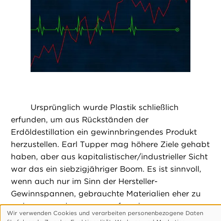
Ursprünglich wurde Plastik schließlich
erfunden, um aus Rückständen der
Erdöldestillation ein gewinnbringendes Produkt
herzustellen. Earl Tupper mag höhere Ziele gehabt
haben, aber aus kapitalistischer/industrieller Sicht
war das ein siebzigjähriger Boom. Es ist sinnvoll,
wenn auch nur im Sinn der Hersteller-
Gewinnspannen, gebrauchte Materialien eher zu
verbrennen oder wegzuwerfen als
Wir verwenden Cookies und verarbeiten personenbezogene Daten
wiederzuverwerten. Forschern zufolge wird in den
Verwendung