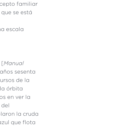
cepto familiar
 que se está
na escala
[
Manual
s años sesenta
ursos de la
la órbita
os en ver la
 del
elaron la cruda
zul que flota