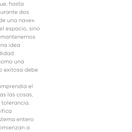
ue, hasta
durante dos
de una nave».
el espacio, sino
a mantenernos
una idea
didad
 como una
o exitosa debe
omprendía el
as las cosas,
 tolerancia.
ifica
istema entero
comienzan a