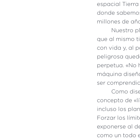
espacial Tierr
donde sabemos,
millones de añ
Nuestro pl
que al mismo t
con vida y, al 
peligrosa qued
perpetua. «No 
máquina diseña
ser comprendid
Como dise
concepto de «l
incluso los pla
Forzar los lími
exponerse al de
como un todo e