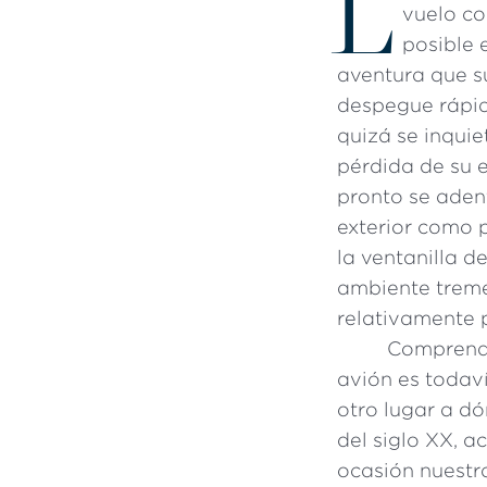
L
vuelo co
posible 
aventura que s
despegue rápido
quizá se inquie
pérdida de su 
pronto se aden
exterior como 
la ventanilla d
ambiente treme
relativamente 
Comprende
avión es todav
otro lugar a dó
del siglo XX, a
ocasión nuestr