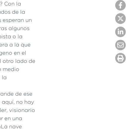
? Con la
dos de la
s esperan un
tras algunos
ista o la
era a la que
geno en el
 otro lado de
un medio
 la
rande de ese
 aquí, no hay
er, visionario
ar en una
 «La nave