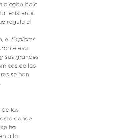
an a cabo bajo
ial existente
e regula el
, el
Explorer
urante esa
 y sus grandes
ísmicos de las
res se han
.
 de las
 hasta donde
 se ha
én a la