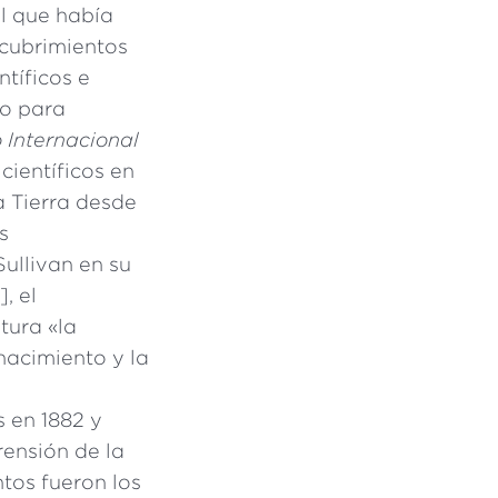
al que había
cubrimientos
ntíficos e
to para
 Internacional
científicos en
a Tierra desde
s
ullivan en su
o
], el
tura «la
nacimiento y la
 en 1882 y
rensión de la
ntos fueron los