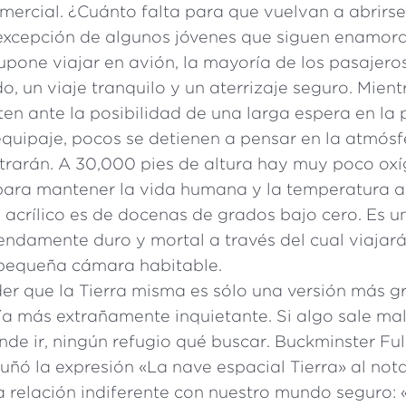
mercial. ¿Cuánto falta para que vuelvan a abrirse
excepción de algunos jóvenes que siguen enamora
upone viajar en avión, la mayoría de los pasajero
, un viaje tranquilo y un aterrizaje seguro. Mien
ten ante la posibilidad de una larga espera en la p
equipaje, pocos se detienen a pensar en la atmósf
trarán. A 30,000 pies de altura hay muy poco oxí
para mantener la vida humana y la temperatura al
e acrílico es de docenas de grados bajo cero. Es 
ndamente duro y mortal a través del cual viajará
pequeña cámara habitable.
r que la Tierra misma es sólo una versión más g
ía más extrañamente inquietante. Si algo sale mal
nde ir, ningún refugio qué buscar. Buckminster Full
cuñó la expresión «La nave espacial Tierra» al not
a relación indiferente con nuestro mundo seguro: