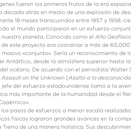
enes fueron los primeros frutos de la era espaci
 década atrás en medio de una explosión de des
urante 18 meses transcurridos entre 1957 y 1958, cie
todo el mundo participaron en un esfuerzo conjun
 nuestro planeta. Conocido como el
Año Geofísico
n de este proyecto era coordinar a más de 60,000 
 masivo «conjunto». Sería un reconocimiento de l
 el Antártico, desde la atmósfera superior hasta la
del océano. De acuerdo con el periodista Walter S
1
Assault on the Unknown
[
Asalto a lo desconocid
 jefe del esfuerzo estadounidense llamó a la aven
fica más importante de la humanidad desde el Re
Copérnico».
 los pasos de esfuerzos a menor escala realizados
íficos físicos lograron grandes avances en la comp
a Tierra de una manera holística. Sus descubrimie