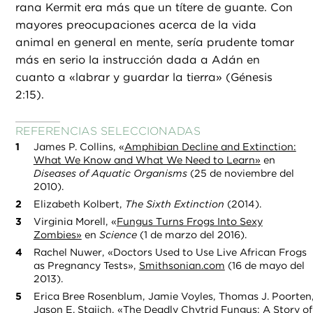
rana Kermit era más que un títere de guante. Con
mayores preocupaciones acerca de la vida
animal en general en mente, sería prudente tomar
más en serio la instrucción dada a Adán en
cuanto a «labrar y guardar la tierra» (Génesis
2:15).
REFERENCIAS SELECCIONADAS
James P. Collins, «
Amphibian Decline and Extinction:
What We Know and What We Need to Learn»
en
Diseases of Aquatic Organisms
(25 de noviembre del
2010).
Elizabeth Kolbert,
The Sixth Extinction
(2014).
Virginia Morell, «
Fungus Turns Frogs Into Sexy
Zombies»
en
Science
(1 de marzo del 2016).
Rachel Nuwer, «Doctors Used to Use Live African Frogs
as Pregnancy Tests»,
Smithsonian.com
(16 de mayo del
2013).
Erica Bree Rosenblum, Jamie Voyles, Thomas J. Poorten
Jason E. Stajich, «
The Deadly Chytrid Fungus: A Story of