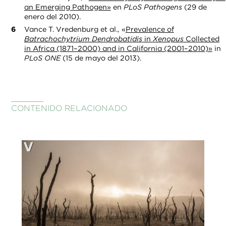
an Emerging Pathogen»
en
PLoS Pathogens
(29 de
enero del 2010).
Vance T. Vredenburg et al., «
Prevalence of
Batrachochytrium Dendrobatidis
in
Xenopus
Collected
in Africa (1871–2000) and in California (2001–2010)»
in
PLoS ONE
(15 de mayo del 2013).
CONTENIDO RELACIONADO