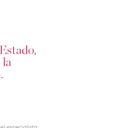
 Estado,
 la
.
el especialista