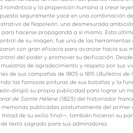
ad romántica y la propensión humana a crear leyen
espuesta seguramente yace en una combinación de
nistrativo de Napoleón, una desmesurada ambició
 para hacerse propaganda a sí mismo. Esta última
ontrol de su imagen, fue una de las herramientas 
lizaron con gran eficacia para avanzar hacia sus 
ontrol del poder y promover su deificación. Desde
 muestras de agradecimiento y respeto por sus vi
ormes de sus campañas de 1805 a 1815 (
Bulletins de
yendo las famosas pinturas de sus batallas y la fu
eón dirigió su propia publicidad para lograr un 
rial de Sainte Hélène
(1823) del historiador fran
s memorias publicadas póstumamente del primer 
mitad de su exilio final—, también hicieron su par
 de texto sagrado para sus admiradores.