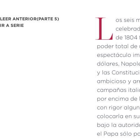
L
LEER ANTERIOR
(PARTE 5)
os seis 
IR A SERIE
celebrad
de 1804 
poder total de
espectáculo im
dólares, Napol
y las Constituc
ambicioso y arr
campañas itali
por encima de 
con rigor algu
colocarla en s
bajo la autorid
el Papa sólo p