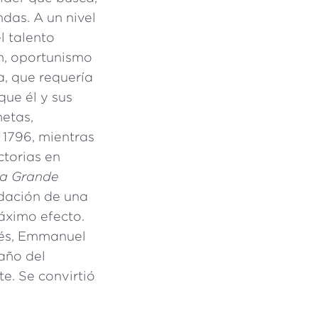
das. A un nivel
l talento
n, oportunismo
, que requería
que él y sus
metas,
 1796, mientras
ctorias en
 la Grande
ndación de una
máximo efecto.
cés, Emmanuel
año del
te. Se convirtió