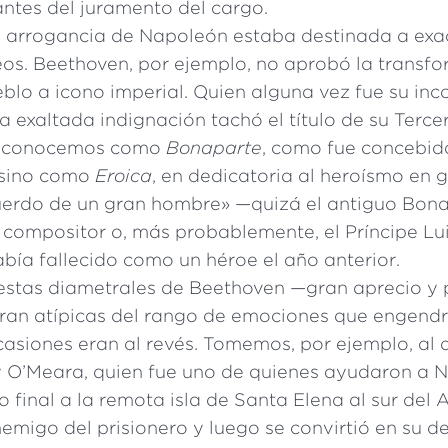
ntes del juramento del cargo.
l arrogancia de Napoleón estaba destinada a exa
os. Beethoven, por ejemplo, no aprobó la transf
blo a icono imperial. Quien alguna vez fue su inc
a exaltada indignación tachó el título de su Terce
la conocemos como
Bonaparte
, como fue concebid
 sino como
Eroica
, en dedicatoria al heroísmo en 
cuerdo de un gran hombre» —quizá el antiguo Bona
 compositor o, más probablemente, el Príncipe L
abía fallecido como un héroe el año anterior.
estas diametrales de Beethoven —gran aprecio y
ran atípicas del rango de emociones que engen
asiones eran al revés. Tomemos, por ejemplo, al d
ry O’Meara, quien fue uno de quienes ayudaron a 
o final a la remota isla de Santa Elena al sur del A
nemigo del prisionero y luego se convirtió en su de