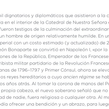
mil dignatarios y diplomáticos que asistieron a la
a en el interior de la Catedral de Nuestra Señora
fueron testigos de la culminación del extraordinar
 un hombre de origen relativamente humilde. En u
perial con un costo estimado (y actualizado) de 
eón Bonaparte se convirtió en Napoleón I, «por la
iones de la República, Emperador de los Franceses
ibista militar partidario de la Revolución Frances
anas de 1796–1797 y Primer Cónsul, ahora se elev
los reyes hereditarios a cuyo
ancien régime
se ha
nos años atrás. Al tomar la corona de manos del P
u propia cabeza, el nuevo soberano señaló que no
ad de nadie, fuera religiosa o cualquier otra. Al m
odía ofrecer una bendición y un abrazo, para lue