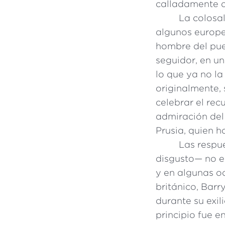
calladamente a
La colosa
algunos europe
hombre del pue
seguidor, en un
lo que ya no 
originalmente,
celebrar el re
admiración del
Prusia, quien h
Las respu
disgusto— no e
y en algunas oc
británico, Bar
durante su exili
principio fue e