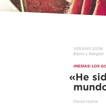
VERANO 2006
Biblia y Religión
¡MESÍAS! LOS 
«
He si
mund
David Hulme