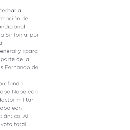
cerbar a
ormación de
ondicional
ra Sinfonía, por
a
general y «para
parte de la
uis Fernando de
 profundo
draba Napoleón
octor militar
Napoleón
tlántico. Al
voto total.