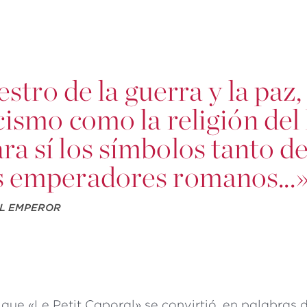
stro de la guerra y la paz,
cismo como la religión del
a sí los símbolos tanto de
s emperadores romanos...»
AL EMPEROR
ue «Le Petit Caporal» se convirtió, en palabras d