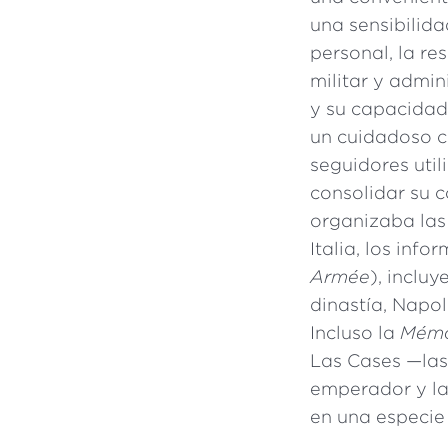
una sensibilid
personal, la r
militar y admi
y su capacidad
un cuidadoso c
seguidores uti
consolidar su c
organizaba las
Italia, los inf
Armée
), inclu
dinastía, Napol
Incluso la
Mémo
Las Cases —la
emperador y la 
en una especie