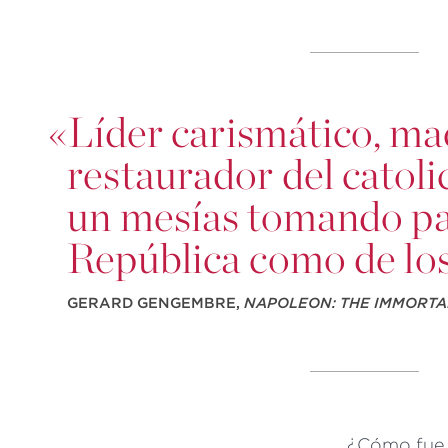
«
Líder carismático, mae
restaurador del catoli
un mesías tomando par
República como de lo
GERARD GENGEMBRE,
NAPOLEON: THE IMMORT
¿
Cómo fue q