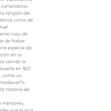
 carismático,
a religión del
pública como de
ruel
ierno ruso de
sar de haber
una especie de
ción en la
ha venido al
muerte en 1821
d, como un
medieval?».
a historia de
y mentores,
líder que busca,