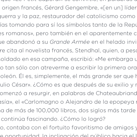
e origen francés, Gérard Gengembre, «[en un] líder
uerra y la paz, restaurador del catolicismo como l
ías tomando para sí los símbolos tanto de la Re
s romanos», pero también en el aparentemente c
ue abandonó a su
Grande Armée
en el helado inv
 cita al novelista francés, Stendhal, quien, a pe
oldado en esa campaña, escribió: «Me embarga 
so tan sólo con atreverme a escribir la primera ora
oleón. Él es, simplemente, el más grande ser que 
lio César». ¿Cómo es que después de su exilio y 
omenzó a resurgir, en palabras de Chateaubrian
asía», el «Carlomagno o Alejandro de la epopeya 
 de más de 100,000 libros, dos siglos más tarde l
continúa fascinando. ¿Cómo lo logró?
o, contaba con el fortuito favoritismo de amigos 
 oportunidad, la inclinación del público hacia el 