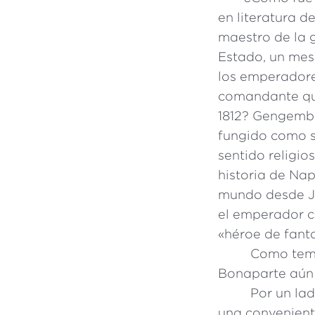
en literatura d
maestro de la g
Estado, un mes
los emperadore
comandante q
1812? Gengembre
fungido como s
sentido religio
historia de Nap
mundo desde Ju
el emperador c
«héroe de fant
Como tema
Bonaparte aún 
Por un lad
una conveniente