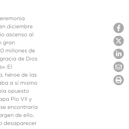
 ceremonia
 en diciembre
io ascenso al
n gran
20 millones de
 gracia de Dios
». El
a, héroe de las
aba a sí mismo
bía opuesto
apa Pío VII y
 se encontraría
argen de ello,
go desaparecer