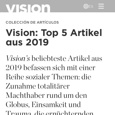
Pasar
ES
al
contenido
COLECCIÓN DE ARTÍCULOS
principal
Vision: Top 5 Artikel
aus 2019
Vision’s
beliebteste Artikel aus
2019 befassen sich mit einer
Reihe sozialer Themen: die
Zunahme totalitärer
Machthaber rund um den
Globus, Einsamkeit und
Trauma, die ernüchternden