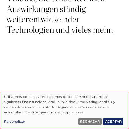
Auswirkungen ständig
weiterentwickelnder
Technologien und vieles mehr.
Utilizamos cookies y procesamos datos personales para los
Uso
siguientes fines: funcionalidad, publicidad y marketing, análisis y
de
Footer
¿Quiénes Somos?
Aviso De Privacidad
contenido externo incrustado. Algunas de estas cookies son
esenciales, mientras que otras son opcionales.
datos
Configurar Cookies
personales
© 1999, 2026 Visión.org. Todos los Derechos Reservados.
Personalizar
RECHAZAR
ACEPTAR
y