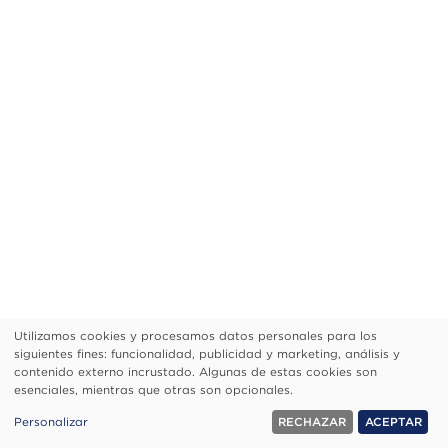
Utilizamos cookies y procesamos datos personales para los
Uso
siguientes fines: funcionalidad, publicidad y marketing, análisis y
de
Footer
¿Quiénes Somos?
Aviso De Privacidad
contenido externo incrustado. Algunas de estas cookies son
esenciales, mientras que otras son opcionales.
datos
Configurar Cookies
personales
© 1999, 2026 Visión.org. Todos los Derechos Reservados.
Personalizar
RECHAZAR
ACEPTAR
y