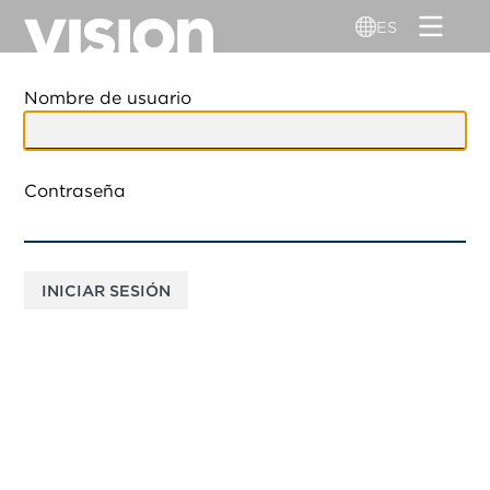
Pasar
ES
al
contenido
principal
Nombre de usuario
Contraseña