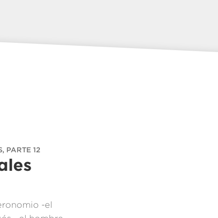
, PARTE 12
ales
eronomio -el