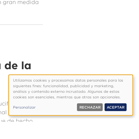
en gran medida
 de la
Utilizamos cookies y procesamos datos personales para los
Uso
siguientes fines: funcionalidad, publicidad y marketing,
de
análisis y contenido externo incrustado. Algunas de estas
cookies son esenciales, mientras que otras son opcionales.
datos
cifixión en el
personales
Personalizar
RECHAZAR
ACEPTAR
y
nal sobre esa
cookies
que de hecho