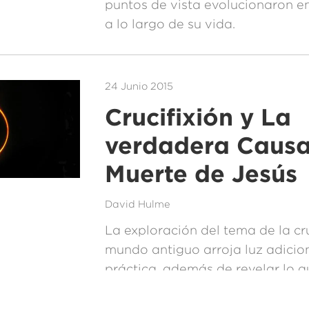
puntos de vista evolucionaron 
a lo largo de su vida.
24 Junio 2015
Crucifixión y La
verdadera Causa
Muerte de Jesús
David Hulme
La exploración del tema de la cru
mundo antiguo arroja luz adicio
práctica, además de revelar lo 
causó la muerte de Cristo.