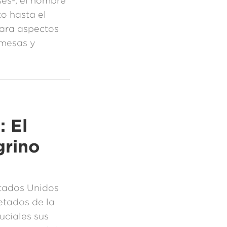
sés-, el hombre
to hasta el
lara aspectos
omesas y
 El
grino
stados Unidos
etados de la
uciales sus