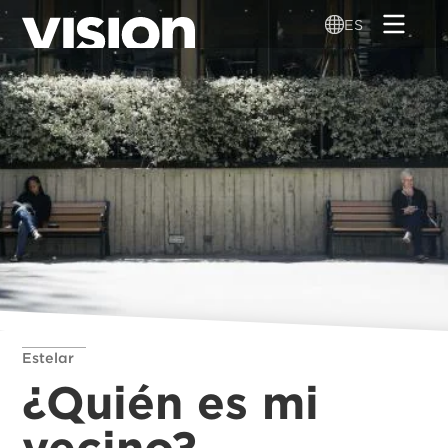
Pasar
ES
al
contenido
principal
Estelar
¿Quién es mi
vecino?