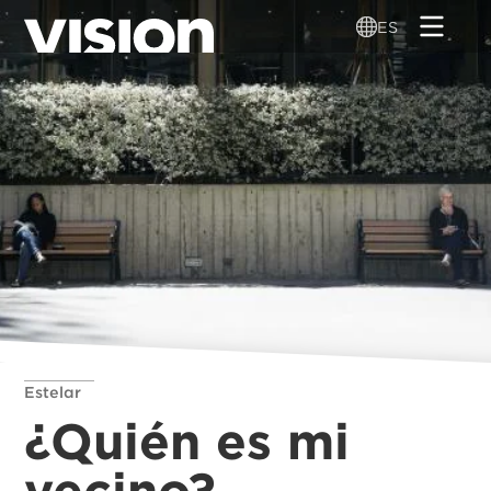
Pasar
ES
al
contenido
principal
Estelar
¿Quién es mi
vecino?