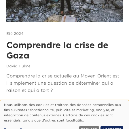
Été 2024
Comprendre la crise de
Gaza
David Hulme
Comprendre la crise actuelle au Moyen-Orient est-
il simplement une question de déterminer qui a
raison et qui a tort ?
Nous utilisons des cookies et traitons des données personnelles aux
Utilisation
fins suivantes : fonctionnalité, publicité et marketing, analyse, et
des
Footer
Qui Sommes-Nous ?
Politique De Confidentialité
intégration de contenus externes. Certains de ces cookies sont
essentiels, tandis que d'autres sont facultatifs.
données
Gérer Les Cookies
personnelles
© 1999, 2026 Vision.org. Tous droits réservés.