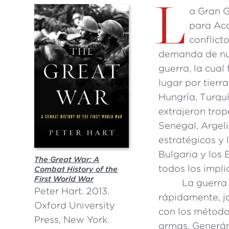
L
a Gran G
para Aca
conflict
demanda de nue
guerra, la cual
lugar por tierra
Hungría, Turquí
extrajeron trop
Senegal, Argeli
estratégicos y 
Bulgaria y los
The Great War: A
todos los impli
Combat History of the
First World War
La guerra
Peter Hart. 2013.
rápidamente, j
Oxford University
con los método
Press, New York.
armas. Generán