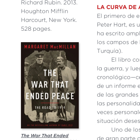
Richard Rubin. 2013.
LA CURVA DE
Houghton Mifflin
El primero de e
Harcourt, New York.
Peter Hart, es 
528 pages.
ha escrito amp
los campos de b
Turquía).
El libro 
la guerra, y l
cronológico—cen
de un informe 
de las grandes 
las personalid
veces personal
situación dese
Uno de los
The War That Ended
de gran parte d