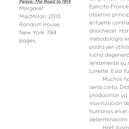
Peace: The Road to 1914
Ejército Francé
Margaret
objetivo princi
MacMillan. 2013.
el fuerte cont
Random House,
anochecer. Har
New York. 784
metodología em
pages.
podía ser utili
lucha degeneró
lentamente su 
Lorette. Esto 
Muchos ha
sería corta. D
producirían ya 
movilización de
humanos en el 
determinación.
Hart ilust