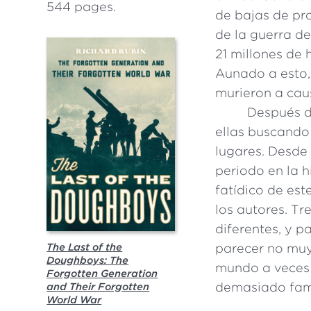
544 pages.
de bajas de pro
de la guerra d
21 millones de 
Aunado a esto, 
murieron a cau
Después d
ellas buscando 
lugares. Desde
periodo en la h
fatídico de est
los autores. T
diferentes, y 
parecer no muy
The Last of the
Doughboys: The
mundo a veces 
Forgotten Generation
demasiado fami
and Their Forgotten
World War