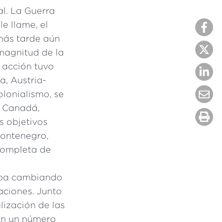
l. La Guerra
e llame, el
 más tarde aún
magnitud de la
a acción tuvo
ia, Austria-
olonialismo, se
, Canadá,
s objetivos
Montenegro,
 completa de
aba cambiando
aciones. Junto
lización de las
on un número