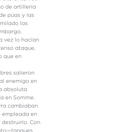
 de artillería
de púas y las
imilado las
 embargo,
a vez lo hacían
ntenso ataque,
o que en
bres salieron
 al enemigo en
a absoluta
día en Somme.
erra cambiaban
e empleada en
destruirlo. Con
ento—tanques,