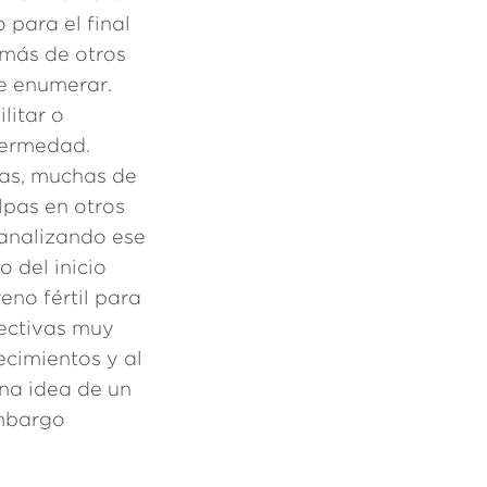
 para el final
emás de otros
de enumerar.
litar o
fermedad.
ias, muchas de
lpas en otros
 analizando ese
o del inicio
reno fértil para
pectivas muy
ecimientos y al
na idea de un
embargo