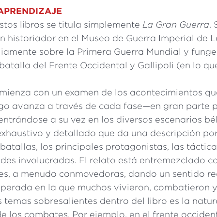
 APRENDIZAJE
stos libros se titula simplemente
La Gran Guerra
.
un historiador en el Museo de Guerra Imperial de 
liamente sobre la Primera Guerra Mundial y fung
atalla del Frente Occidental y Gallipoli (en lo qu
comienza con un examen de los acontecimientos qu
uego avanza a través de cada fase—en gran parte 
trándose a su vez en los diversos escenarios bél
exhaustivo y detallado que da una descripción p
batallas, los principales protagonistas, las táctica
ades involucradas. El relato está entremezclado c
es, a menudo conmovedoras, dando un sentido rea
sperada en la que muchos vivieron, combatieron y
 temas sobresalientes dentro del libro es la natur
e los combates. Por ejemplo, en el frente occidenta