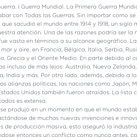
uerra. I Guerra Mundial. La Primera Guerra Mundia
bar con Todas las Guerras. Sin importar como se l
o que sacudió el mundo entre 1914 y 1918, un siglo
stra atención. Una de las razones podría ser la 
 fue vasta en términos a su alcance geográfico. L
 mar y aire, en Francia, Bélgica, Italia, Serbia, Rus
a, Grecia y el Oriente Medio. En parte debido al c
as incluso de más lejos: Australia, Nueva Zelanda
a, India y más. Por otro lado, además, debido a lo
las alianzas políticas, las naciones como Japón, 
 Estados Unidos también fueron atraídos. La lista
cados es extensa.
 se produjo en un momento en que el mundo est
actándose de muchas nuevas invenciones e innov
s de producción masiva, esto aseguró la industria
dose entonces un conflicto como nunca antes, c