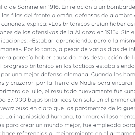
alla de Somme en 1916. En relación a un bombardeo
 las filas del frente alemán, defensas de alambre 
cañones, explica: «Los británicos creían haber as
iones de las ofensivas de la Alianza en 1915». Sin
icaciones: «Estaban aprendiendo, pero a la mism
manes». Por lo tanto, a pesar de varios días de i
rrera parecía haber causado más destrucción de l
el progreso británico en las tácticas estaba siendo
 por una mejor defensa alemana. Cuando los hom
as y cruzaron por la Tierra de Nadie para encarar
primero de julio, el resultado nuevamente fue «un
bo 57,000 bajas británicas tan solo en el primer 
uerra
puso en claro que los parámetros de la gu
e. La ingeniosidad humana, tan maravillosament
es para crear un mundo mejor, fue empleada para 
t hace referencias al mejoramiento en el armam