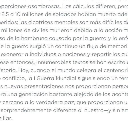
porciones asombrosas. Los cálculos difieren, pero
e 8.5 a 10 millones de soldados habían muerto ad
heridos; las cicatrices mentales son más difíciles 
millones de civiles murieron debido a la acción mi
sa de la hambruna causada por la guerra y la en
e la guerra surgió un continuo un flujo de memor
exonerar a individuos o naciones y repartir las cu
 ese entonces, innumerables textos se han escrito
istoria. Hoy, cuando el mundo celebra el centenari
e conflicto, la I Guerra Mundial sigue siendo un ter
res nuevas presentaciones nos proporcionan pers
para una generación bastante alejada de los acont
 cercana a la verdadera paz, que proporcionan u
sorprendentemente diferente al nuestro—y sin 
liar.