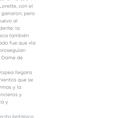
orette, con el
l ganaron; pero
nuevo al
dente: la
gica también
tado fue que «la
 proseguían
re Dame de
ropea llegara
mientos que se
armas y la
ancieros y
za y
rcito británico