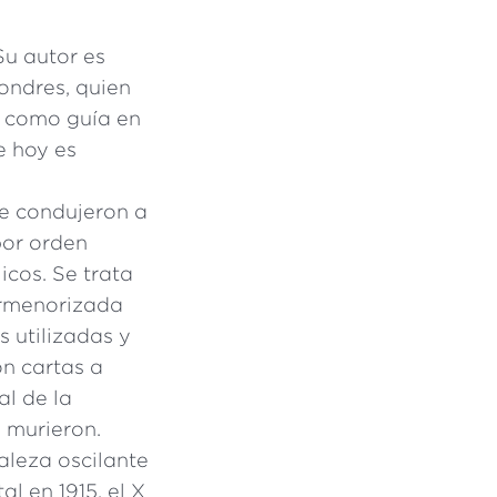
 Su autor es
Londres, quien
e como guía en
e hoy es
e condujeron a
por orden
icos. Se trata
ormenorizada
s utilizadas y
on cartas a
l de la
 murieron.
aleza oscilante
l en 1915, el X