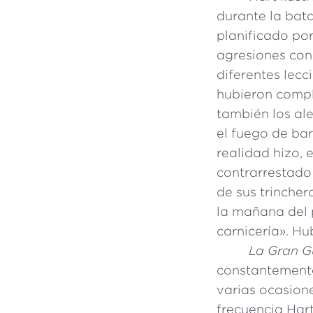
durante la bat
planificado por
agresiones con 
diferentes lecc
hubieron compl
también los ale
el fuego de ba
realidad hizo, 
contrarrestado
de sus trincher
la mañana del 
carnicería». Hu
La Gran G
constantement
varias ocasion
frecuencia Har