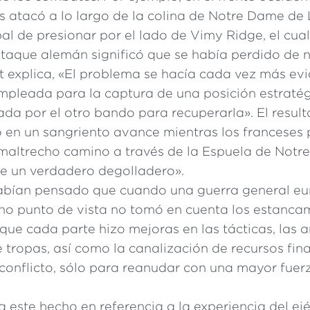
s atacó a lo largo de la colina de Notre Dame de L
pal de presionar por el lado de Vimy Ridge, el cua
rataque alemán significó que se había perdido de 
t explica, «El problema se hacía cada vez más evi
pleada para la captura de una posición estraté
zada por el otro bando para recuperarla». El resul
 en un sangriento avance mientras los franceses
maltrecho camino a través de la Espuela de Not
fue un verdadero degolladero».
bían pensado que cuando una guerra general eu
icho punto de vista no tomó en cuenta los estanca
que cada parte hizo mejoras en las tácticas, las 
 tropas, así como la canalización de recursos fin
conflicto, sólo para reanudar con una mayor fuer
ra este hecho en referencia a la experiencia del ejé