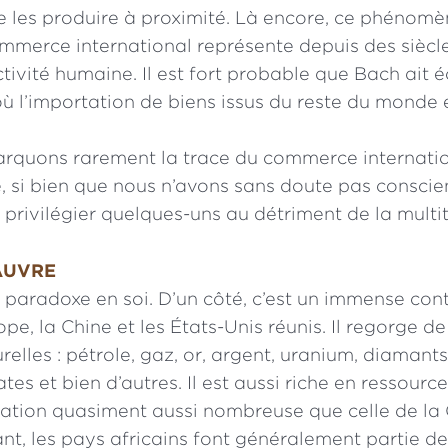
 les produire à proximité. Là encore, ce phénomèn
mmerce international représente depuis des siècl
ctivité humaine. Il est fort probable que Bach ait é
 l’importation de biens issus du reste du monde 
rquons rarement la trace du commerce internatio
e, si bien que nous n’avons sans doute pas consci
privilégier quelques-uns au détriment de la multi
AUVRE
n paradoxe en soi. D’un côté, c’est un immense cont
ope, la Chine et les États-Unis réunis. Il regorge d
relles : pétrole, gaz, or, argent, uranium, diamants,
tes et bien d’autres. Il est aussi riche en ressour
ation quasiment aussi nombreuse que celle de la
tant, les pays africains font généralement partie d