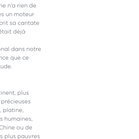
e n’a rien de
es un moteur
crit sa cantate
était déjà
nal dans notre
ence que ce
tude.
inent, plus
e précieuses
 platine,
ces humaines,
 Chine ou de
es plus pauvres