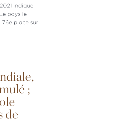
 2021
indique
 Le pays le
a 76e place sur
ndiale,
mulé ;
role
s de