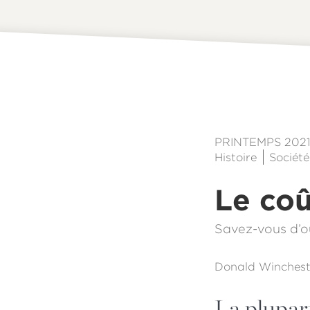
PRINTEMPS 202
Histoire
Société
Le coû
Savez-vous d’o
Donald Winchest
La plupar