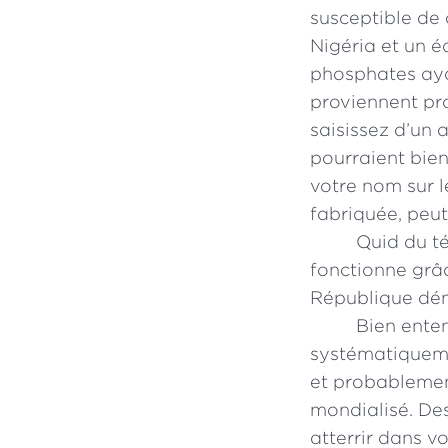
susceptible de 
Nigéria et un é
phosphates ayan
proviennent pr
saisissez d’un 
pourraient bien
votre nom sur l
fabriquée, peut
Quid du té
fonctionne grâc
République dé
Bien ente
systématiqueme
et probablemen
mondialisé. Des
atterrir dans v