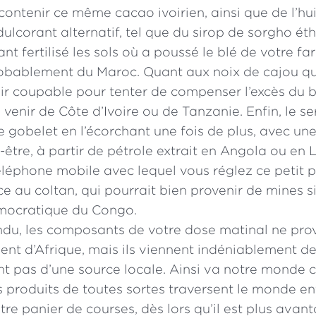
contenir ce même cacao ivoirien, ainsi que de l’h
dulcorant alternatif, tel que du sirop de sorgho ét
t fertilisé les sols où a poussé le blé de votre fa
obablement du Maroc. Quant aux noix de cajou q
air coupable pour tenter de compenser l’excès du bi
 venir de Côte d’Ivoire ou de Tanzanie. Enfin, le s
e gobelet en l’écorchant une fois de plus, avec un
-être, à partir de pétrole extrait en Angola ou en L
léphone mobile avec lequel vous réglez ce petit pla
e au coltan, qui pourrait bien provenir de mines s
mocratique du Congo.
ndu, les composants de votre dose matinal ne pro
nt d’Afrique, mais ils viennent indéniablement de
t pas d’une source locale. Ainsi va notre monde c
 produits de toutes sortes traversent le monde en
otre panier de courses, dès lors qu’il est plus avan