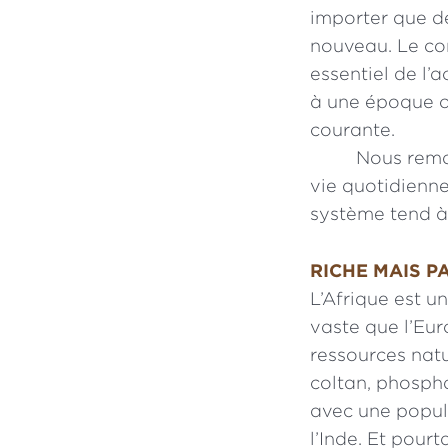
importer que de
nouveau. Le co
essentiel de l’a
à une époque où
courante.
Nous rema
vie quotidienn
système tend à 
RICHE MAIS P
L’Afrique est u
vaste que l’Eur
ressources natu
coltan, phospha
avec une popul
l’Inde. Et pour