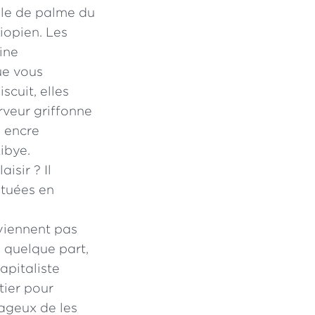
uile de palme du
hiopien. Les
rine
ue vous
scuit, elles
erveur griffonne
e encre
ibye.
isir ? Il
ituées en
viennent pas
 quelque part,
apitaliste
tier pour
tageux de les