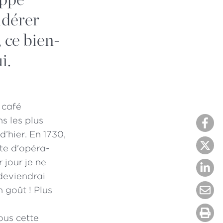
idérer
 ce bien-
i.
 café
s les plus
’hier. En 1730,
te d'opéra-
r jour je ne
deviendrai
 goût ! Plus
ous cette