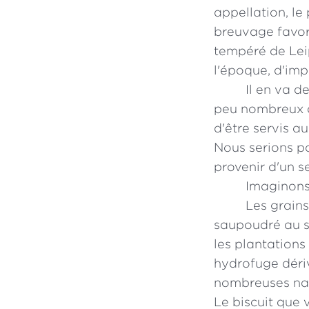
appellation, le
breuvage favori
tempéré de Leip
l'époque, d'imp
Il en va 
peu nombreux à
d'être servis a
Nous serions po
provenir d'un s
Imaginons
Les grain
saupoudré au s
les plantations
hydrofuge dériv
nombreuses nat
Le biscuit que 