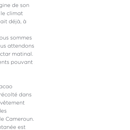
igine de son
le climat
ait déjà, à
 Nous sommes
ous attendons
ctar matinal.
ients pouvant
cacao
récolté dans
revêtement
des
 le Cameroun.
ntanée est