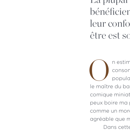
bénéficien
leur confo
être est 
O
n esti
consom
popula
le maître du b
comique miniatur
peux boire ma p
comme un morce
agréable que mi
Dans cette