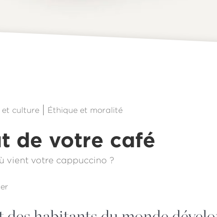
1
 et culture
Éthique et moralité
t de votre café
ù vient votre cappuccino ?
er
t des habitants du monde dével