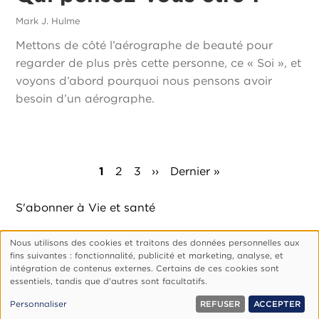
Mark J. Hulme
Mettons de côté l’aérographe de beauté pour
regarder de plus près cette personne, ce « Soi », et
voyons d’abord pourquoi nous pensons avoir
besoin d’un aérographe.
Pagination
Page
1
Page
2
Page
3
Page
››
Dernière
Dernier »
courante
suivante
page
S'abonner à Vie et santé
Nous utilisons des cookies et traitons des données personnelles aux
Utilisation
fins suivantes : fonctionnalité, publicité et marketing, analyse, et
des
intégration de contenus externes. Certains de ces cookies sont
Footer
Qui Sommes-Nous ?
Politique De Confidentialité
essentiels, tandis que d'autres sont facultatifs.
données
Gérer Les Cookies
personnelles
© 1999, 2026 Vision.org. Tous droits réservés.
Personnaliser
REFUSER
ACCEPTER
et